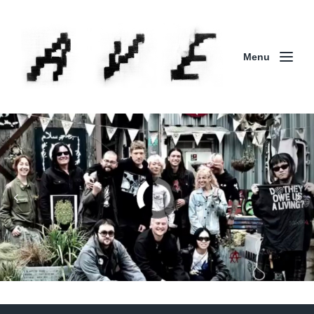
Menu
Column | 「実録・BAD BREEDING + KLONNS +
ZENOCIDE 欧州 / 英国紀行 ～外伝～」By Maeda
(ZENOCIDE | No Sanctuary | CORNER PRINTING)
ブリストル編