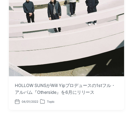
HOLLOW SUNSがWill Yipプロデュースの1stフル・
アルバム『Otherside』を6月にリリース
04/01/2022
Topic
P
P
o
o
s
s
t
t
d
e
a
d
t
i