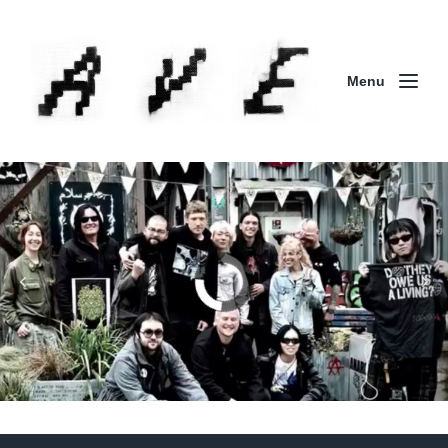
Menu
Column | 「実録・BAD BREEDING + KLONNS +
ZENOCIDE 欧州 / 英国紀行 ～外伝～」By Maeda
(ZENOCIDE | No Sanctuary | CORNER PRINTING)
ブリストル編