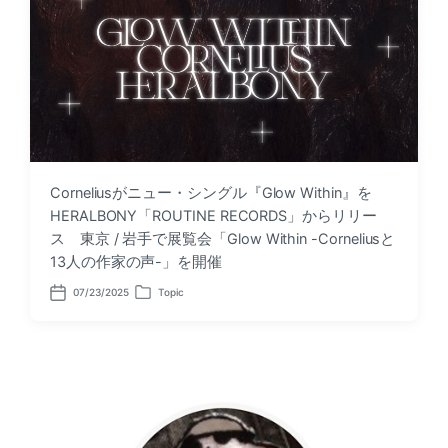
Corneliusがニュー・シングル『Glow Within』を
HERALBONY「ROUTINE RECORDS」からリリー
ス 東京 / 岩手で展覧会「Glow Within -Corneliusと
13人の作家の声-」を開催
07/23/2025
Topic
P
P
o
o
s
s
t
t
d
e
a
d
t
i
e
n