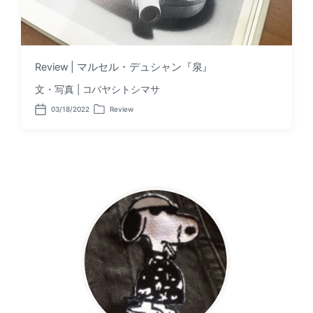
Review | マルセル・デュシャン『泉』
文・写真 | コバヤシトシマサ
03/18/2022
Review
P
P
o
o
s
s
t
t
d
e
a
d
t
i
e
n