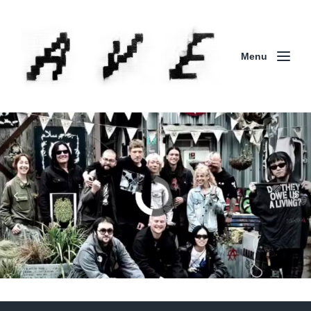
Menu
Column | 「実録・BAD BREEDING + KLONNS +
ZENOCIDE 欧州 / 英国紀行 ～外伝～」By Maeda
(ZENOCIDE | No Sanctuary | CORNER PRINTING)
ブリストル編