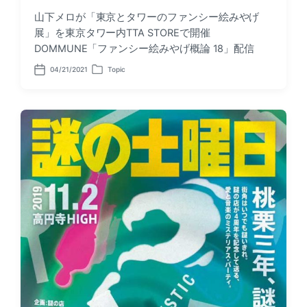
山下メロが「東京とタワーのファンシー絵みやげ
展」を東京タワー内TTA STOREで開催
DOMMUNE「ファンシー絵みやげ概論 18」配信
04/21/2021
Topic
P
P
o
o
s
s
t
t
d
e
a
d
t
i
e
n