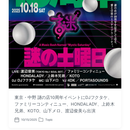
東京・中野 謎の店10周年イベントにDJフクタケ、
ファミリーコンティニュー、HONDALADY、上鈴木
兄弟、KOTO、山下メロ、渡辺俊美ら出演
10/15/2025
Topic
P
P
o
o