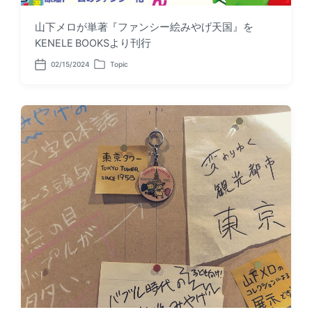
山下メロが単著『ファンシー絵みやげ天国』を
KENELE BOOKSより刊行
02/15/2024
Topic
P
P
o
o
s
s
t
t
d
e
a
d
t
i
e
n