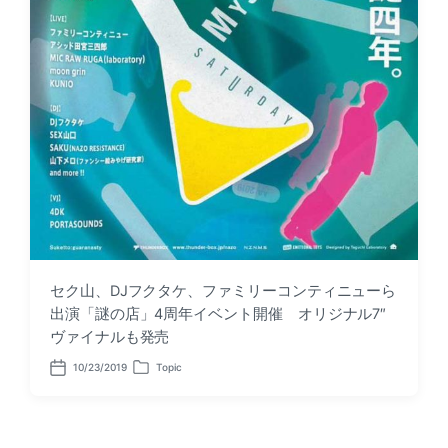
セク山、DJフクタケ、ファミリーコンティニューら
出演「謎の店」4周年イベント開催 オリジナル7″
ヴァイナルも発売
10/23/2019
Topic
P
P
o
o
s
s
t
t
d
e