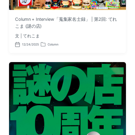
Column + Interview「蒐集家名士録」 | 第2回: てれ
こま (謎の店)
文 | てれこま
12/24/2025
Column
P
P
o
o
s
s
t
t
d
e
a
d
t
i
e
n