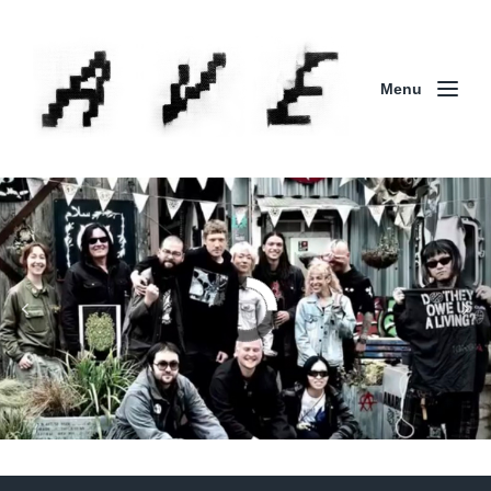
Menu
Column | 「実録・BAD BREEDING + KLONNS +
ZENOCIDE 欧州 / 英国紀行 ～外伝～」By Maeda
(ZENOCIDE | No Sanctuary | CORNER PRINTING)
ブリストル編