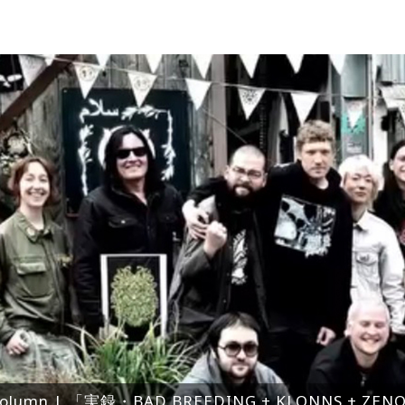
olumn | 「実録・BAD BREEDING + KLONNS + Z