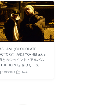
AS I AM（CHOCOLATE
ACTORY）がDJ YO-HEI a.k.a.
PEIとのジョイント・アルバム
THE JOINT』をリリース
12/23/2019
Topic
P
o
s
t
e
d
i
n