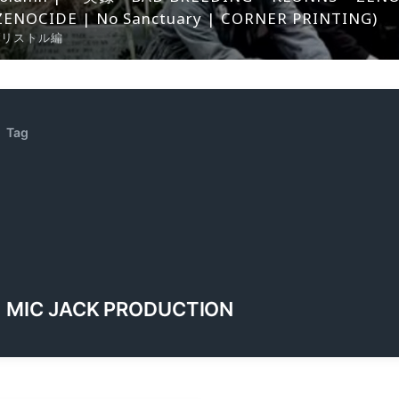
ZENOCIDE | No Sanctuary | CORNER PRINTING)
ブリストル編
Tag
MIC JACK PRODUCTION