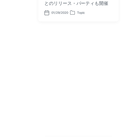
とのリリース・パーティも開催
01/29/2020
Topic
P
P
o
o
s
s
t
t
d
e
a
d
t
i
e
n