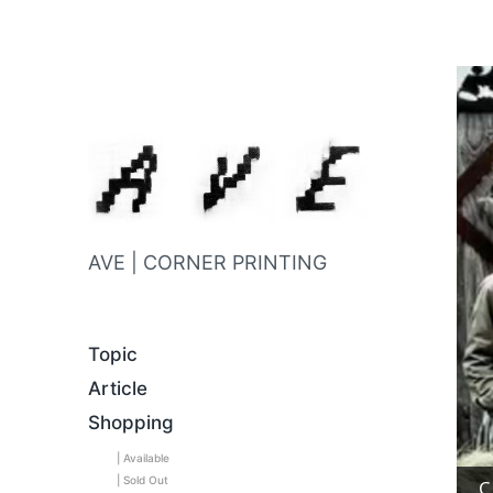
AVE | CORNER PRINTING
Topic
Article
Shopping
| Available
| Sold Out
C