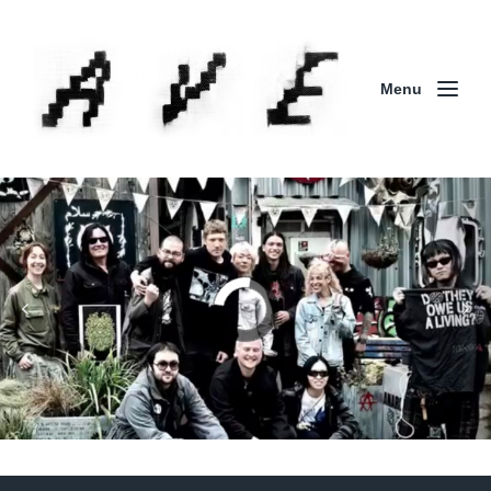
Menu
Column | 「実録・BAD BREEDING + KLONNS +
ZENOCIDE 欧州 / 英国紀行 ～外伝～」By Maeda
(ZENOCIDE | No Sanctuary | CORNER PRINTING)
ブリストル編