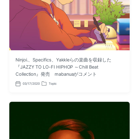
Ninjoi.、Specifics、Yakkleらの楽曲を収録した
『JAZZY TO LO-FI HIPHOP ～Chill Beat
Collection』発売 mabanuaがコメント
03/17/2020
Topic
P
P
o
o
s
s
t
t
d
e
a
d
t
i
e
n