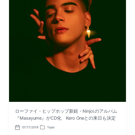
ローファイ・ヒップホップ新鋭・Ninjoi.のアルバム
『Masayume』がCD化 Kero Oneとの来日も決定
07/17/2019
Topic
P
P
o
o