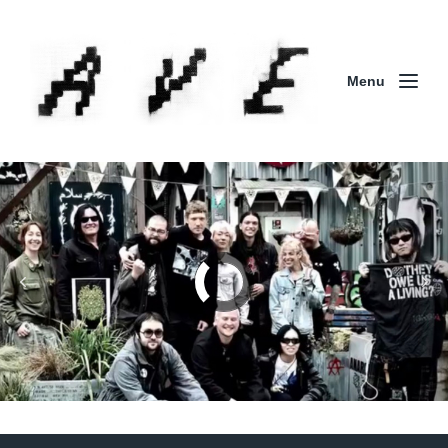
Menu
Column | 「実録・BAD BREEDING + KLONNS +
ZENOCIDE 欧州 / 英国紀行 ～外伝～」By Maeda
(ZENOCIDE | No Sanctuary | CORNER PRINTING)
ブリストル編