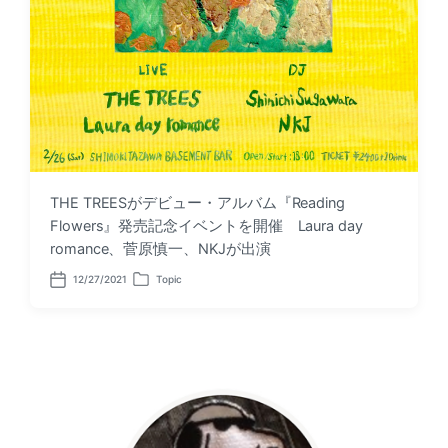
THE TREESがデビュー・アルバム『Reading
Flowers』発売記念イベントを開催 Laura day
romance、菅原慎一、NKJが出演
12/27/2021
Topic
P
P
o
o
s
s
t
t
d
e
a
d
t
i
e
n