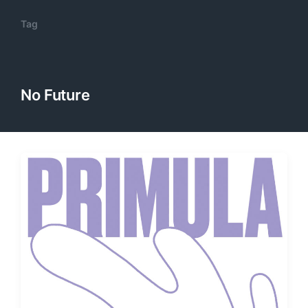
Tag
No Future