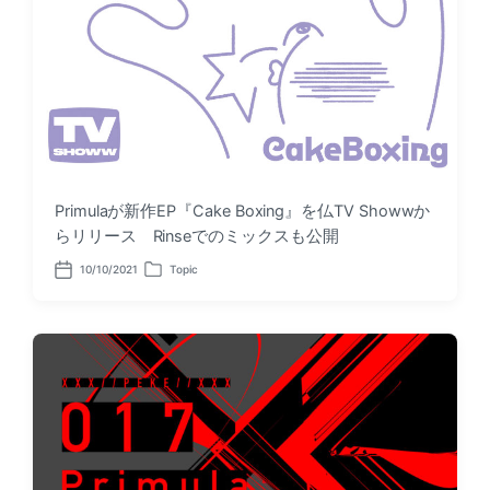
Primulaが新作EP『Cake Boxing』を仏TV Showwか
らリリース Rinseでのミックスも公開
10/10/2021
Topic
P
P
o
o
s
s
t
t
d
e
a
d
t
i
e
n