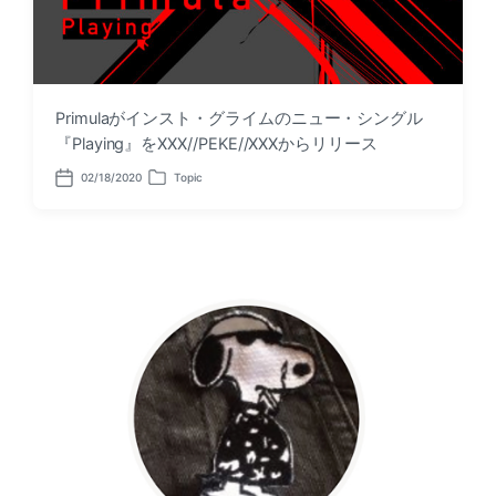
Primulaがインスト・グライムのニュー・シングル
『Playing』をXXX//PEKE//XXXからリリース
02/18/2020
Topic
P
P
o
o
s
s
t
t
d
e
a
d
t
i
e
n