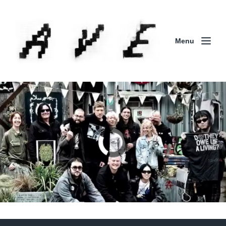
Menu
Column | 「実録・BAD BREEDING + KLONNS +
ZENOCIDE 欧州 / 英国紀行 ～外伝～」By Maeda
(ZENOCIDE | No Sanctuary | CORNER PRINTING)
ブリストル編