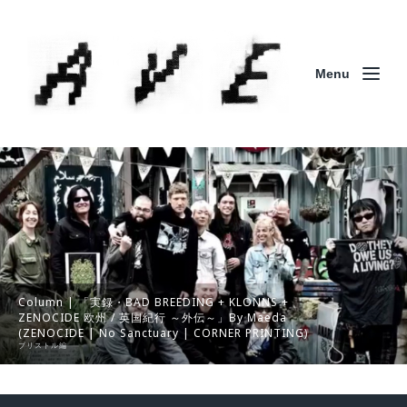
Menu
Column | 「実録・BAD BREEDING + KLONNS +
ZENOCIDE 欧州 / 英国紀行 ～外伝～」By Maeda
(ZENOCIDE | No Sanctuary | CORNER PRINTING)
ブリストル編