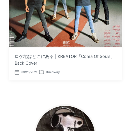
ロケ地はどこにある | KREATOR『Coma Of Souls』
Back Cover
03/25/2021
Discovery
P
P
o
o
s
s
t
t
d
e
a
d
t
i
e
n