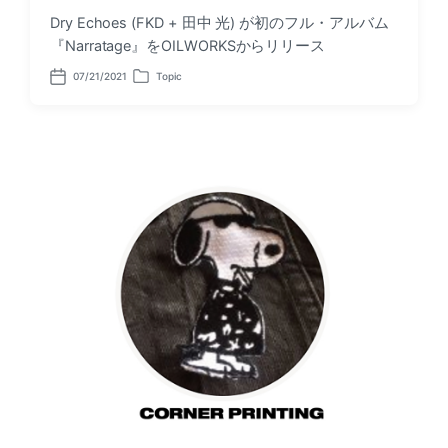
Dry Echoes (FKD + 田中 光) が初のフル・アルバム
『Narratage』をOILWORKSからリリース
07/21/2021
Topic
P
P
o
o
s
s
t
t
d
e
a
d
t
i
e
n