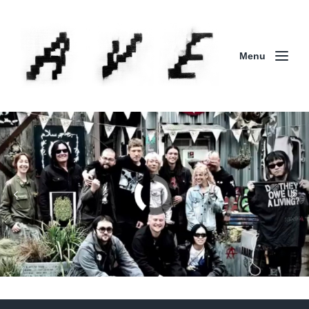
Menu
Column | 「実録・BAD BREEDING + KLONNS +
ZENOCIDE 欧州 / 英国紀行 ～外伝～」By Maeda
(ZENOCIDE | No Sanctuary | CORNER PRINTING)
ブリストル編