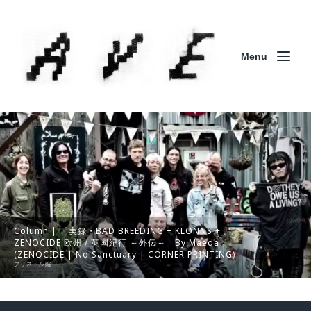
Menu
Column | 「実録・BAD BREEDING + KLONNS +
ZENOCIDE 欧州 / 英国紀行 ～外伝～」By Maeda
(ZENOCIDE | No Sanctuary | CORNER PRINTING)
ブリストル編