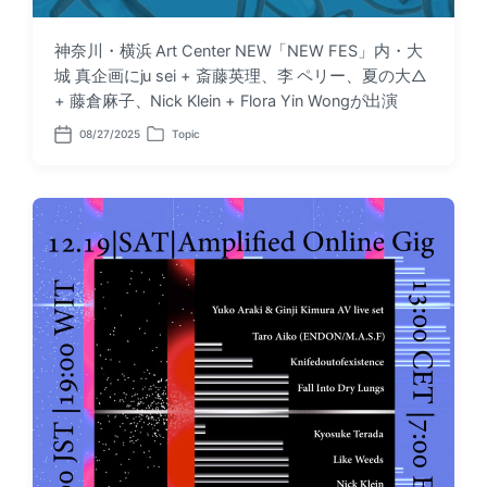
神奈川・横浜 Art Center NEW「NEW FES」内・大
城 真企画にju sei + 斎藤英理、李 ペリー、夏の大△
+ 藤倉麻子、Nick Klein + Flora Yin Wongが出演
08/27/2025
Topic
P
P
o
o
s
s
t
t
d
e
a
d
t
i
e
n