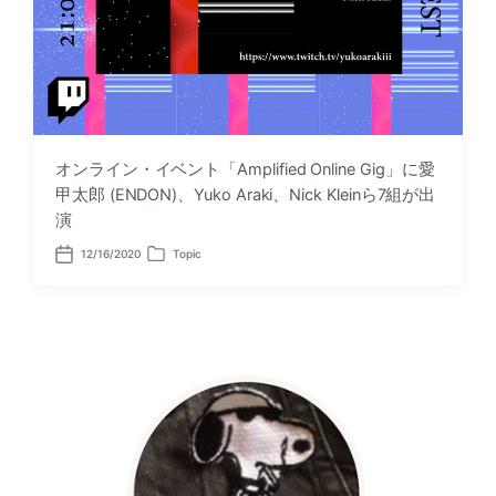
オンライン・イベント「Amplified Online Gig」に愛
甲太郎 (ENDON)、Yuko Araki、Nick Kleinら7組が出
演
12/16/2020
Topic
P
P
o
o
s
s
t
t
d
e
a
d
t
i
e
n