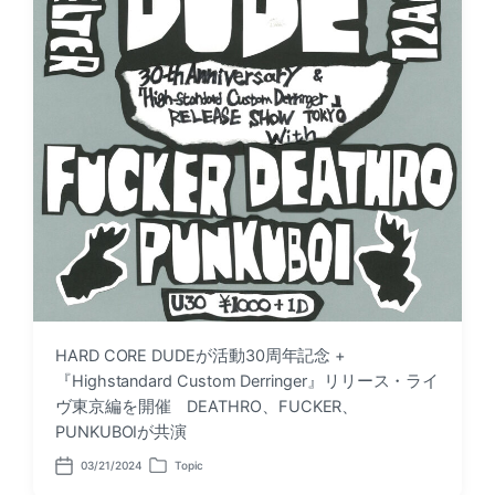
HARD CORE DUDEが活動30周年記念 +
『Highstandard Custom Derringer』リリース・ライ
ヴ東京編を開催 DEATHRO、FUCKER、
PUNKUBOIが共演
03/21/2024
Topic
P
P
o
o