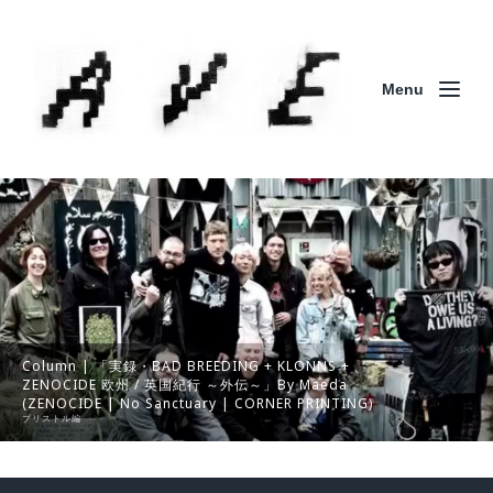
Menu
Column | 「実録・BAD BREEDING + KLONNS +
ZENOCIDE 欧州 / 英国紀行 ～外伝～」By Maeda
(ZENOCIDE | No Sanctuary | CORNER PRINTING)
ブリストル編