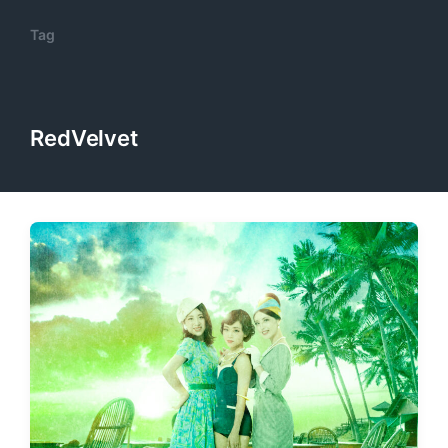
Tag
RedVelvet