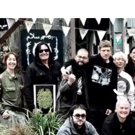
olumn | 「実録・BAD BREEDING + KLONNS + Z