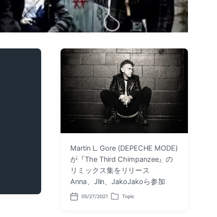
Martin L. Gore (DEPECHE MODE)
が『The Third Chimpanzee』の
リミックス集をリリース
Anna、Jlin、JakoJakoら参加
05/27/2021
Topic
P
P
o
o
s
s