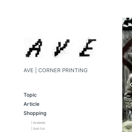
AVE | CORNER PRINTING
Topic
Article
Shopping
| Available
| Sold Out
C