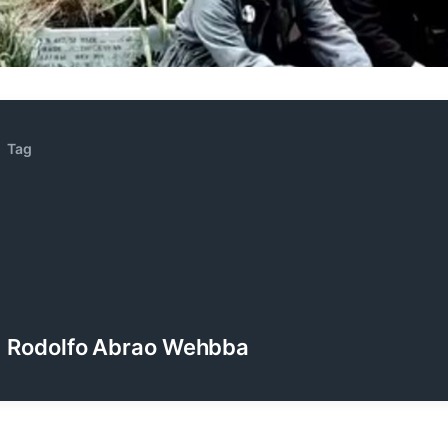
ZENOCIDE | No Sanctuary | CORNER PRINTING)
ブリストル編
Tag
Rodolfo Abrao Wehbba