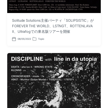
Solitude Solutions主催パーティ「SOLIPSISTIC」が
FOREVER THE WORLD、LSTNGT、ROTTENLAVA
II、Ultrafogでの東名阪ツアーを開催
08/05/2022
Topic
P
P
o
o
s
s
t
t
d
e
a
d
t
i
e
n