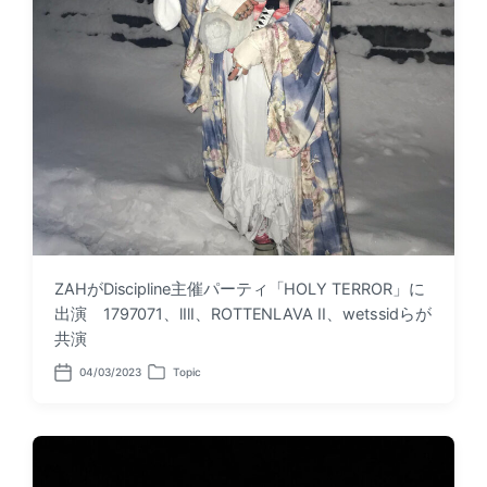
ZAHがDiscipline主催パーティ「HOLY TERROR」に
出演 1797071、lIlI、ROTTENLAVA II、wetssidらが
共演
04/03/2023
Topic
P
P
o
o
s
s
t
t
d
e
a
d
t
i