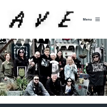
Menu
Column | 「実録・BAD BREEDING + KLONNS +
ZENOCIDE 欧州 / 英国紀行 ～外伝～」By Maeda
(ZENOCIDE | No Sanctuary | CORNER PRINTING)
ブリストル編