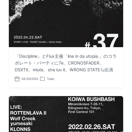
「Discipline」とFlux主催「line in da utopia.」のコラ
ボレート・パーティに7e、CRONOSFADER、
DSXTX、miute、she luv it、WRONG STATEら出演
04/20/2022
Topic
P
P
o
o
s
s
t
t
d
e
a
d
t
i
e
n