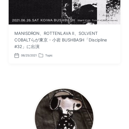
MANISDRON、ROTTENLAVA II、SOLVENT
COBALTらが東京・小岩 BUSHBASH「Discipline
#32」に出演
06/25/2021
Topic
P
P
o
o
s
s
t
t
d
e
a
d
t
i
e
n