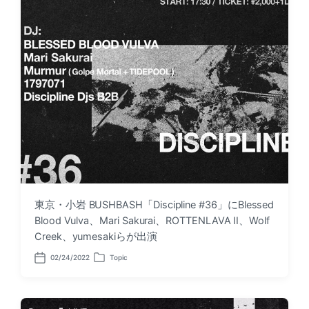
東京・小岩 BUSHBASH「Discipline #36」にBlessed
Blood Vulva、Mari Sakurai、ROTTENLAVA II、Wolf
Creek、yumesakiらが出演
02/24/2022
Topic
P
P
o
o
s
s
t
t
d
e