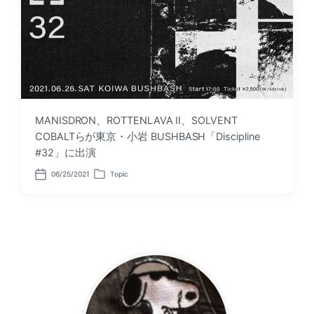
MANISDRON、ROTTENLAVA II、SOLVENT
COBALTらが東京・小岩 BUSHBASH「Discipline
#32」に出演
06/25/2021
Topic
P
P
o
o
s
s
t
t
d
e
a
d
t
i
e
n