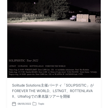
Solitude Solutions主催パーティ「SOLIPSISTIC」が
FOREVER THE WORLD、LSTNGT、ROTTENLAVA
II、Ultrafogでの東名阪ツアーを開催
08/05/2022
Topic
P
P