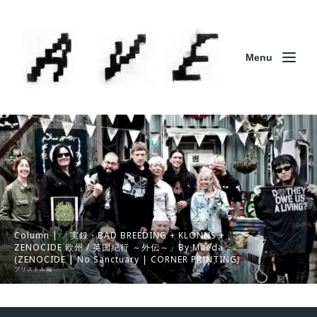
Menu
Column | 「実録・BAD BREEDING + KLONNS +
ZENOCIDE 欧州 / 英国紀行 ～外伝～」By Maeda
(ZENOCIDE | No Sanctuary | CORNER PRINTING)
ブリストル編