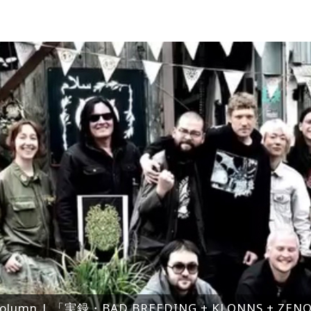
olumn | 「実録・BAD BREEDING + KLONNS + Z