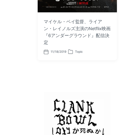
マイケル・ベイ監督、ライア
ン・レイノルズ主演のNetflix映画
『6アンダーグラウンド』配信決
定
11/18/2019
Topic
P
P
o
o
s
s
t
t
d
e
a
d
t
i
e
n