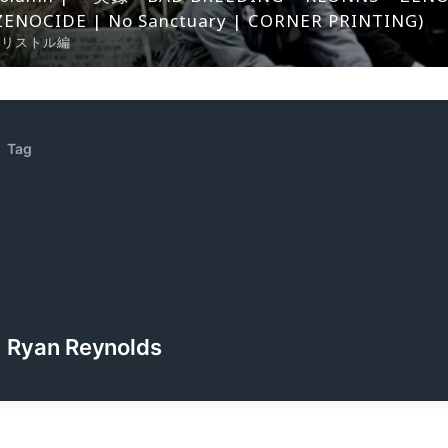
ZENOCIDE | No Sanctuary | CORNER PRINTING)
ブリストル編
Tag
Ryan Reynolds