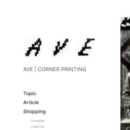
AVE | CORNER PRINTING
Topic
Article
Shopping
| Available
| Sold Out
C