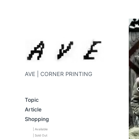
AVE | CORNER PRINTING
Topic
Article
Shopping
| Available
| Sold Out
C