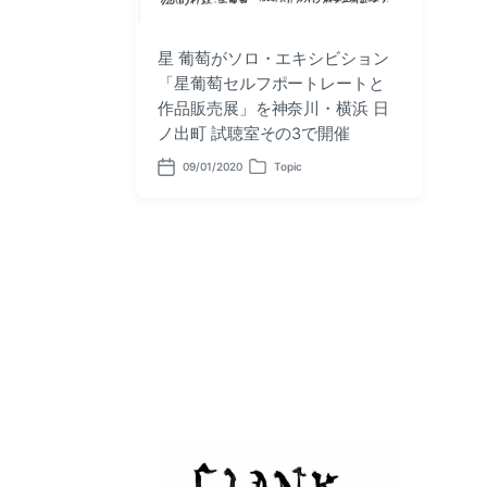
星 葡萄がソロ・エキシビション
「星葡萄セルフポートレートと
作品販売展」を神奈川・横浜 日
ノ出町 試聴室その3で開催
09/01/2020
Topic
P
P
o
o
s
s
t
t
d
e
a
d
t
i
e
n