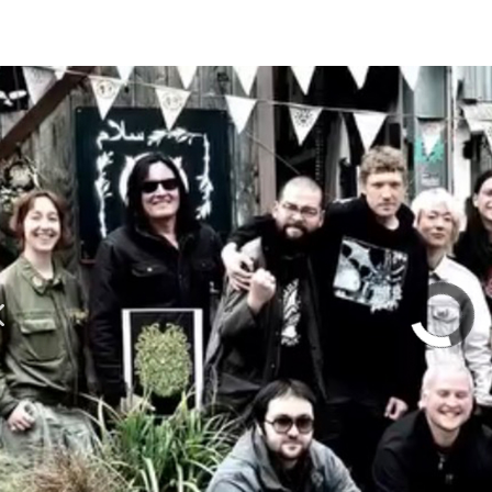
olumn | 「実録・BAD BREEDING + KLONNS + Z