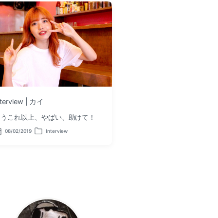
nterview | カイ
もうこれ以上、やばい、助けて！
08/02/2019
Interview
P
o
s
t
e
d
i
n