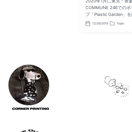
2020年1月に東京・表
n
COMMUNE 246での
プ「Plastic Garden」
12/26/2019
Topic
P
P
o
o
s
s
t
t
d
e
a
d
t
i
e
n