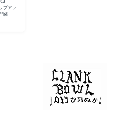
参道
ポップアッ
を開催