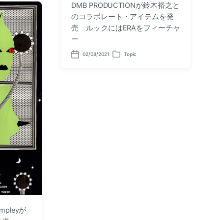
DMB PRODUCTIONが鈴木裕之と
のコラボレート・アイテムを発
売 ルックにはERAをフィーチャ
ー
02/08/2021
Topic
P
P
o
o
s
s
t
t
d
e
a
d
t
i
e
n
ampleyが