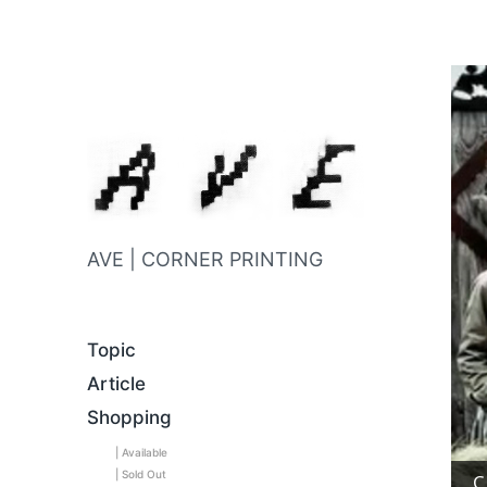
AVE | CORNER PRINTING
Topic
Article
Shopping
| Available
| Sold Out
C