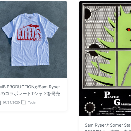
MB PRODUCTIONがSam Ryser
とのコラボレートTシャツを発売
07/24/2020
Topic
P
o
s
t
e
Sam RyserとSomer St
d
i