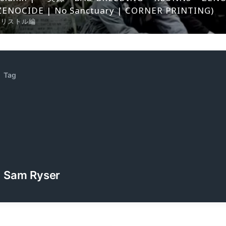
ZENOCIDE | No Sanctuary | CORNER PRINTING)
ブリストル編
Tag
Sam Ryser