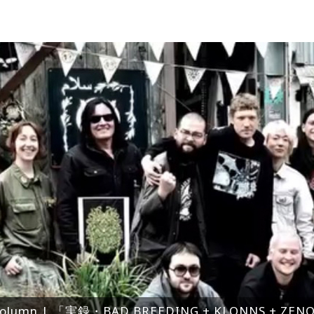
olumn | 「実録・BAD BREEDING + KLONNS + Z