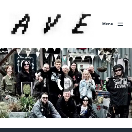
Menu
Column | 「実録・BAD BREEDING + KLONNS +
ZENOCIDE 欧州 / 英国紀行 ～外伝～」By Maeda
(ZENOCIDE | No Sanctuary | CORNER PRINTING)
ブリストル編