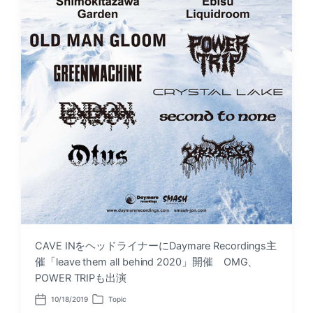
CAVE INをヘッドライナーにDaymare Recordings主
催「leave them all behind 2020」開催 OMG、
POWER TRIPも出演
10/18/2019
Topic
P
P