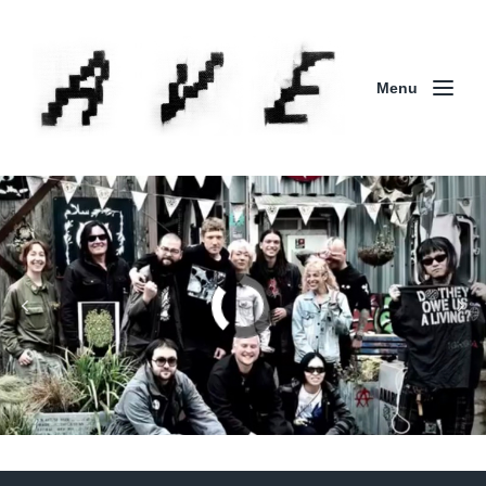
Menu
Column | 「実録・BAD BREEDING + KLONNS +
ZENOCIDE 欧州 / 英国紀行 ～外伝～」By Maeda
(ZENOCIDE | No Sanctuary | CORNER PRINTING)
ブリストル編