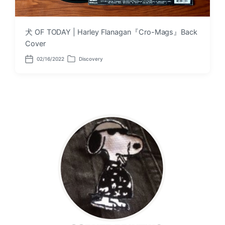
犬 OF TODAY | Harley Flanagan『Cro-Mags』Back
Cover
02/16/2022
Discovery
P
P
o
o
s
s
t
t
d
e
a
d
t
i
e
n