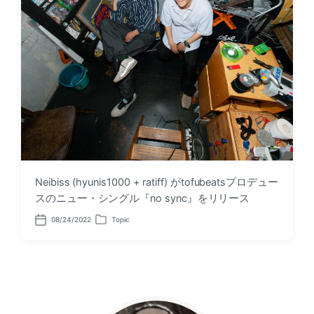
Neibiss (hyunis1000 + ratiff) がtofubeatsプロデュー
スのニュー・シングル『no sync』をリリース
08/24/2022
Topic
P
P
o
o
s
s
t
t
d
e
a
d
t
i
e
n