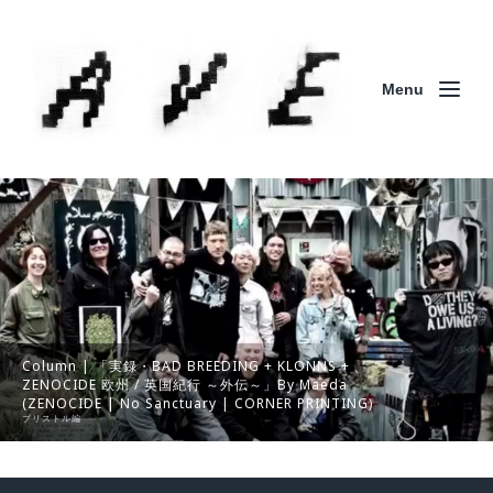
Menu
Column | 「実録・BAD BREEDING + KLONNS +
ZENOCIDE 欧州 / 英国紀行 ～外伝～」By Maeda
(ZENOCIDE | No Sanctuary | CORNER PRINTING)
ブリストル編