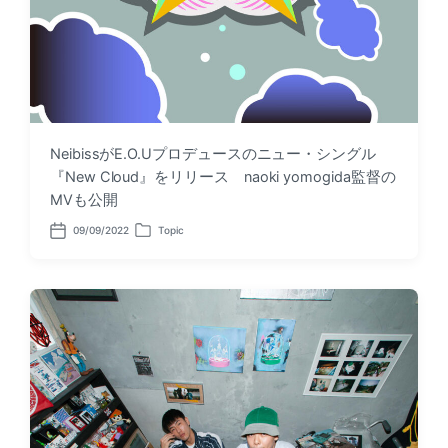
NeibissがE.O.Uプロデュースのニュー・シングル
『New Cloud』をリリース naoki yomogida監督の
MVも公開
09/09/2022
Topic
P
P
o
o
s
s
t
t
d
e
a
d
t
i
e
n