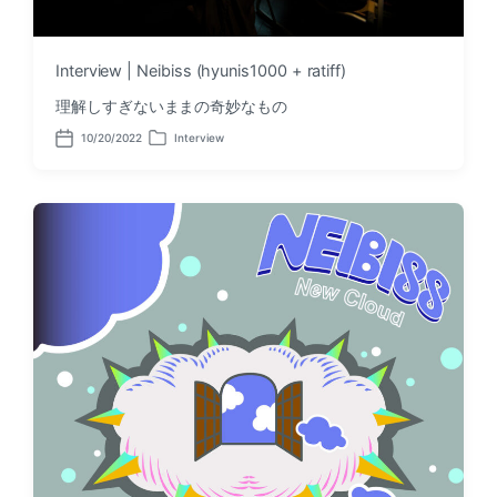
Interview | Neibiss (hyunis1000 + ratiff)
理解しすぎないままの奇妙なもの
10/20/2022
Interview
P
P
o
o
s
s
t
t
d
e
a
d
t
i
e
n