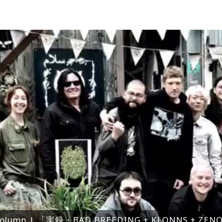
olumn | 「実録・BAD BREEDING + KLONNS + Z