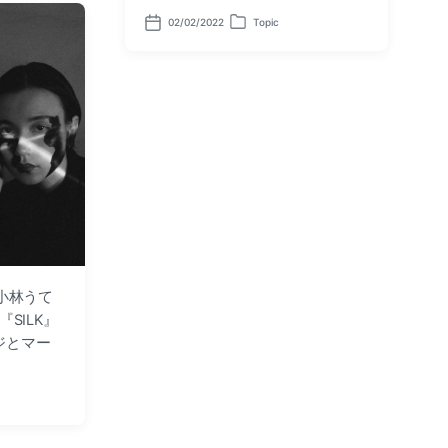
02/02/2022
Topic
P
P
o
o
s
s
t
t
d
e
a
d
t
i
e
n
 + 小林うて
 が『SILK』
ジとマー