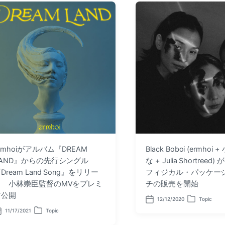
rmhoiがアルバム『DREAM
Black Boboi (ermhoi
LAND』からの先行シングル
な + Julia Shortreed)
Dream Land Song』をリリー
フィジカル・パッケー
ス 小林崇臣監督のMVをプレミ
チの販売を開始
ア公開
12/12/2020
Topic
P
P
o
o
11/17/2021
Topic
P
s
s
o
t
t