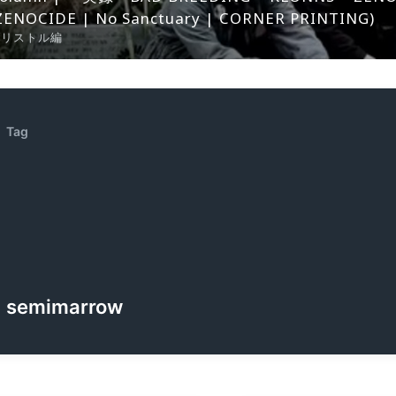
ZENOCIDE | No Sanctuary | CORNER PRINTING)
ブリストル編
Tag
semimarrow