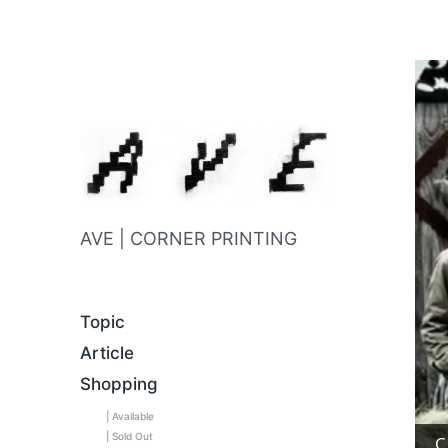
AVE | CORNER PRINTING
Topic
Article
Shopping
| Available
| Sold Out
C