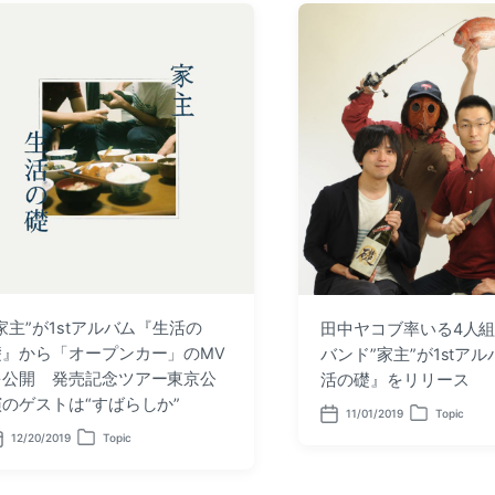
家主”が1stアルバム『生活の
田中ヤコブ率いる4人
礎』から「オープンカー」のMV
バンド”家主”が1stア
を公開 発売記念ツアー東京公
活の礎』をリリース
演のゲストは“すばらしか”
11/01/2019
Topic
P
P
o
o
12/20/2019
Topic
P
s
s
o
t
t
s
d
e
t