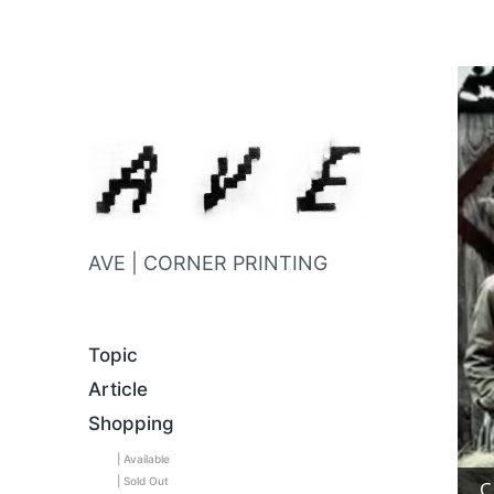
AVE | CORNER PRINTING
Topic
Article
Shopping
| Available
| Sold Out
C