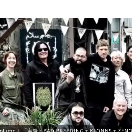
olumn | 「実録・BAD BREEDING + KLONNS + Z