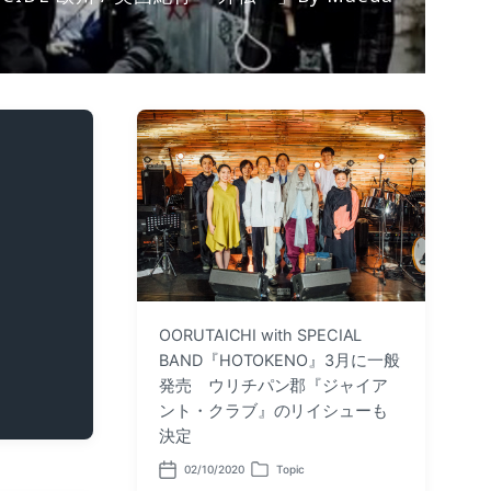
OORUTAICHI with SPECIAL
BAND『HOTOKENO』3月に一般
発売 ウリチパン郡『ジャイア
ント・クラブ』のリイシューも
決定
02/10/2020
Topic
P
P