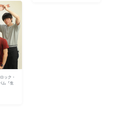
o
o
s
s
t
t
d
e
a
d
t
i
e
n
組ロック・
ルバム『生