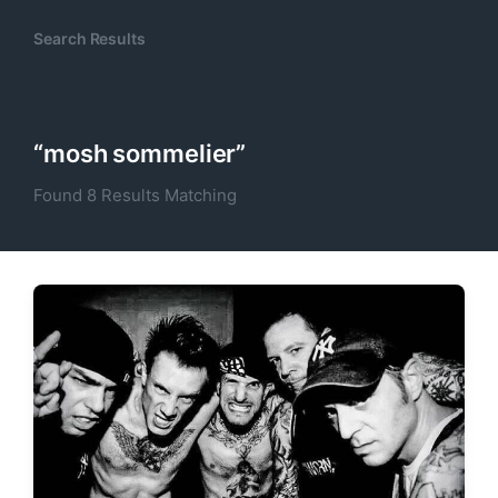
Search Results
“mosh sommelier”
Found 8 Results Matching