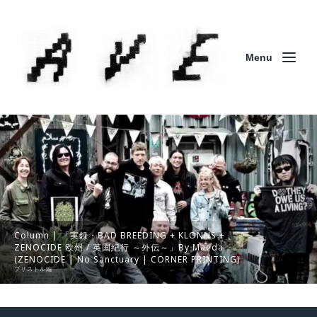
Menu
Column | 「実録・BAD BREEDING + KLONNS +
ZENOCIDE 欧州 / 英国紀行 ～外伝～」By Maeda
(ZENOCIDE | No Sanctuary | CORNER PRINTING)
ブリストル編