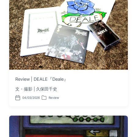
t
i
e
n
Review | DEALE『Deale』
文・撮影 | 久保田千史
04/03/2026
Review
P
P
o
o
s
s
t
t
d
e
a
d
t
i
e
n