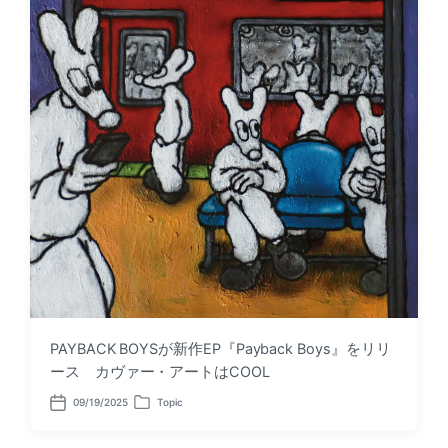
PAYBACK BOYSが新作EP『Payback Boys』をリリ
ース カヴァー・アートはCOOL
09/19/2025
Topic
P
P
o
o
s
s