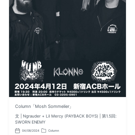
Column「Mosh Sommelier」
文 | Ngrauder + Lil Mercy (PAYBACK BOYS) | 第1.5回:
SWORN ENEMY
04/08/2024
Column
P
P