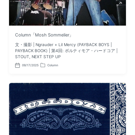
Column「Mosh Sommelier」
文・撮影 | Ngrauder + Lil Mercy (PAYBACK BOYS |
PAYBACK BOOK) | 第4回: ボルティモア・ハードコア |
STOUT, NEXT STEP UP
09/17/2025
Column
P
P
o
o
s
s
t
t
d
e
a
d
t
i
e
n