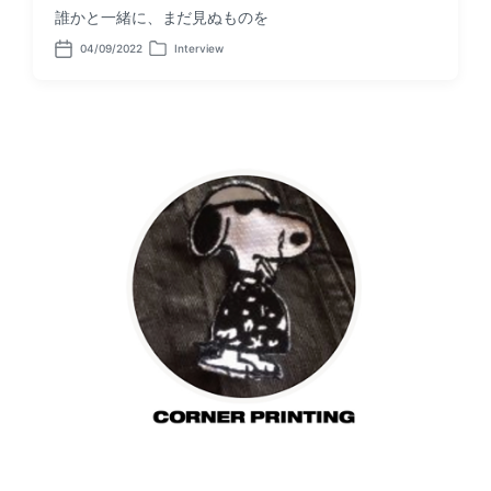
誰かと一緒に、まだ見ぬものを
04/09/2022
Interview
P
P
o
o
s
s
t
t
d
e
a
d
t
i
e
n