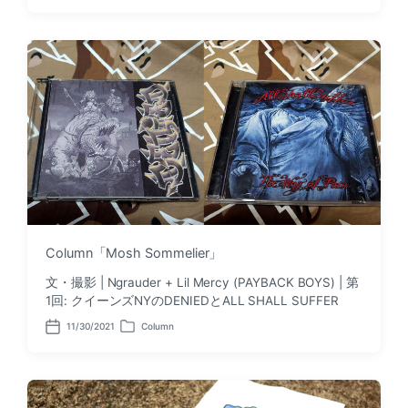
o
o
s
s
t
t
d
e
a
d
t
i
e
n
Column「Mosh Sommelier」
文・撮影 | Ngrauder + Lil Mercy (PAYBACK BOYS) | 第
1回: クイーンズNYのDENIEDとALL SHALL SUFFER
11/30/2021
Column
P
P
o
o
s
s
t
t
d
e
a
d