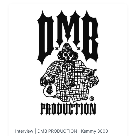
t
t
d
e
a
d
t
i
e
n
Interview | DMB PRODUCTION | Kemmy 3000