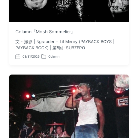
Column「Mosh Sommelier」
文・撮影 | Ngrauder + Lil Mercy (PAYBACK BOYS |
PAYBACK BOOK) | 第5回: SUBZERO
03/31/2026
Column
P
P
o
o
s
s
t
t
d
e
a
d
t
i
e
n