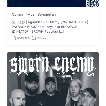
Column「Mosh Sommelier」
文・撮影 | Ngrauder + Lil Mercy (PAYBACK BOYS |
PAYBACK BOOK) feat. Koya aka BROWN Jr.
(DIKTATOR | BROWN Records) […]
08/15/2024
Column
P
P
o
o
s
s
t
t
d
e
a
d
t
i
e
n