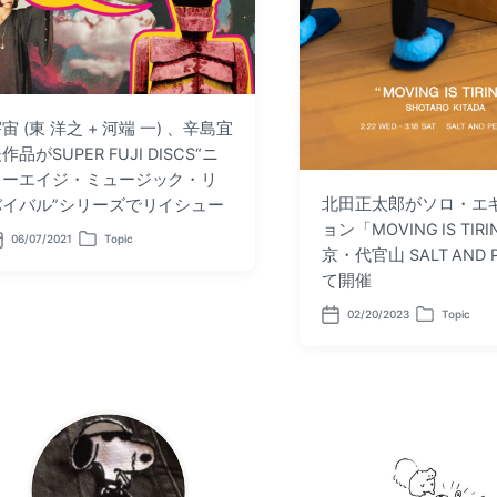
宙 (東 洋之 + 河端 一) 、辛島宜
作品がSUPER FUJI DISCS“ニ
ューエイジ・ミュージック・リ
北田正太郎がソロ・エ
バイバル”シリーズでリイシュー
ョン「MOVING IS TI
06/07/2021
Topic
P
京・代官山 SALT AND 
o
て開催
s
t
e
02/20/2023
Topic
P
P
d
o
o
i
s
s
n
t
t
d
e
a
d
t
i
e
n