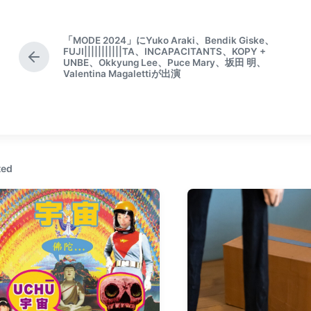
「MODE 2024」にYuko Araki、Bendik Giske、
FUJI|||||||||||TA、INCAPACITANTS、KOPY +
P
UNBE、Okkyung Lee、Puce Mary、坂田 明、
Valentina Magalettiが出演
r
e
v
i
o
u
s
ted
p
o
s
t
: