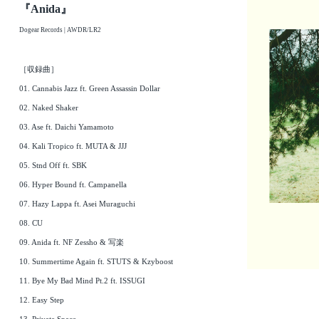
『Anida』
Dogear Records | AWDR/LR2
［収録曲］
01. Cannabis Jazz ft. Green Assassin Dollar
02. Naked Shaker
03. Ase ft. Daichi Yamamoto
04. Kali Tropico ft. MUTA & JJJ
05. Stnd Off ft. SBK
06. Hyper Bound ft. Campanella
07. Hazy Lappa ft. Asei Muraguchi
08. CU
09. Anida ft. NF Zessho & 写楽
10. Summertime Again ft. STUTS & Kzyboost
11. Bye My Bad Mind Pt.2 ft. ISSUGI
12. Easy Step
13. Private Space