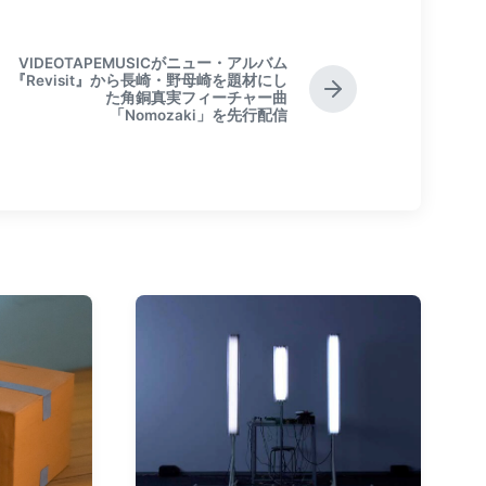
VIDEOTAPEMUSICがニュー・アルバム
『Revisit』から長崎・野母崎を題材にし
N
た角銅真実フィーチャー曲
「Nomozaki」を先行配信
e
x
t
p
o
s
t
: