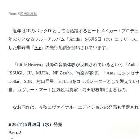
t
t
d
e
a
d
Photo ©
島田彩枝加
t
i
e
n
近年はJJJのバックDJとしても活躍するビートメイカー / プロデュー
年ぶりとなるフル・アルバム『Anida』を6月5日（水）にリリース。5月2
した収録曲「
Ase
」の先行配信が開始されています。
『Little Heaven』以降の音楽体験が反映されているという『Anida』では、
ISSUGI、JJJ、MUTA、NF Zessho、写楽が客演。「Ase」にシンセサイ
Dollar、SBK、村口亜星、STUTSをコラボレーターとして迎えてい
当。カヴァー・アートは気鋭写真家・島田彩枝加によるもの。
なお同作は、今秋にヴァイナル・エディションの発売も予定され
■ 2024年5月29日（水）発売
Aru-2