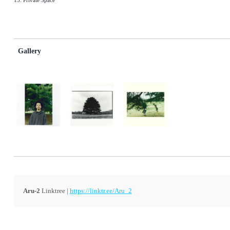
Gallery
Aru-2
Linktree |
https://linktr.ee/Aru_2