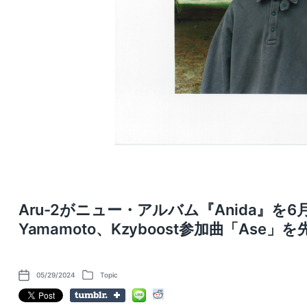
Aru-2がニュー・アルバム『Anida』を6月
Yamamoto、Kzyboost参加曲「Ase」
05/29/2024
Topic
P
P
o
o
s
s