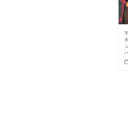
宇
夫
P
o
s
t
d
a
t
e