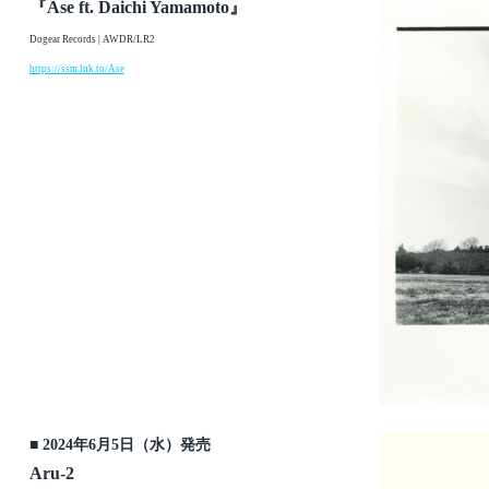
『Ase ft. Daichi Yamamoto』
Dogear Records | AWDR/LR2
https://ssm.lnk.to/Ase
■ 2024年6月5日（水）発売
Aru-2