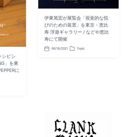
伊東篤宏が展覧会「視覚的な悦
びのための装置」を東京・恵比
寿 浮遊ギャラリー / などや恵比
寿にて開催
06/18/2021
Topic
P
P
o
o
キシビシ
s
s
RING」を東
t
t
d
e
PEPPERに
a
d
t
i
e
n