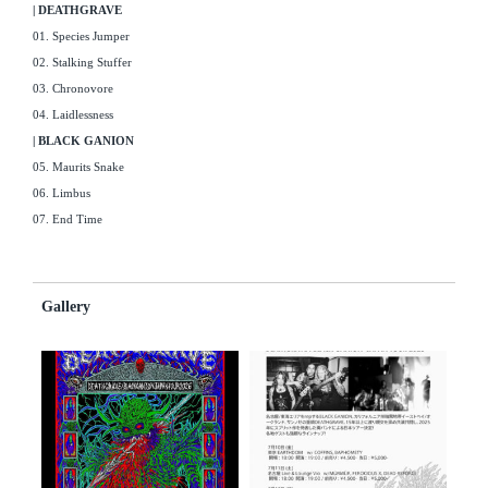
| DEATHGRAVE
01. Species Jumper
02. Stalking Stuffer
03. Chronovore
04. Laidlessness
| BLACK GANION
05. Maurits Snake
06. Limbus
07. End Time
Gallery