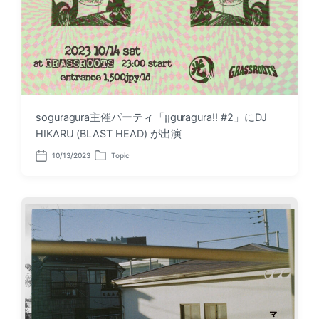
soguragura主催パーティ「¡¡guragura!! #2」にDJ
HIKARU (BLAST HEAD) が出演
10/13/2023
Topic
P
P
o
o
s
s
t
t
d
e
a
d
t
i
e
n