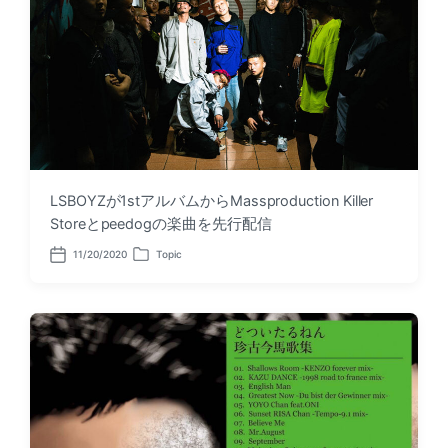
LSBOYZが1stアルバムからMassproduction Killer
Storeとpeedogの楽曲を先行配信
11/20/2020
Topic
P
P
o
o
s
s
t
t
d
e
a
d
t
i
e
n