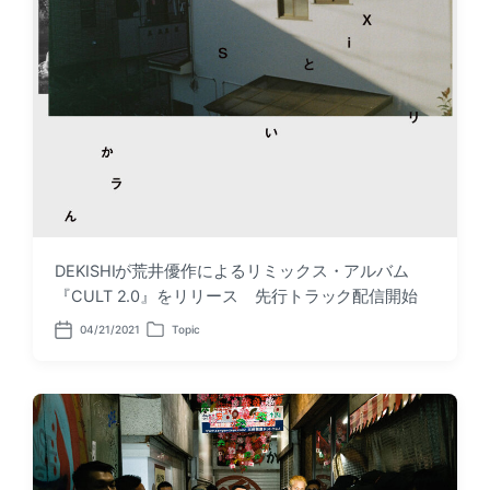
DEKISHIが荒井優作によるリミックス・アルバム
『CULT 2.0』をリリース 先行トラック配信開始
04/21/2021
Topic
P
P
o
o
s
s
t
t
d
e
a
d
t
i
e
n