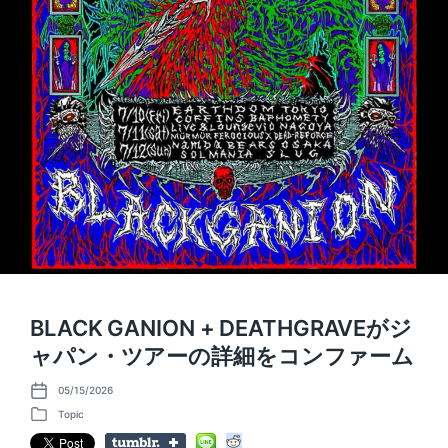
BLACK GANION + DEATHGRAVEがジ
ャパン・ツアーの詳細をコンファーム
05/15/2026
P
o
Topic
P
s
o
t