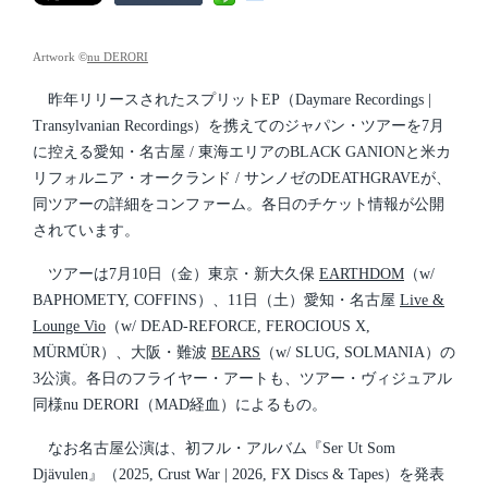
s
d
t
a
e
t
d
Artwork ©
nu DERORI
e
i
n
昨年リリースされたスプリットEP（Daymare Recordings |
Transylvanian Recordings）を携えてのジャパン・ツアーを7月
に控える愛知・名古屋 / 東海エリアのBLACK GANIONと米カ
リフォルニア・オークランド / サンノゼのDEATHGRAVEが、
同ツアーの詳細をコンファーム。各日のチケット情報が公開
されています。
ツアーは7月10日（金）東京・新大久保
EARTHDOM
（w/
BAPHOMETY, COFFINS）、11日（土）愛知・名古屋
Live &
Lounge Vio
（w/ DEAD-REFORCE, FEROCIOUS X,
MÜRMÜR）、大阪・難波
BEARS
（w/ SLUG, SOLMANIA）の
3公演。各日のフライヤー・アートも、ツアー・ヴィジュアル
同様nu DERORI（MAD経血）によるもの。
なお名古屋公演は、初フル・アルバム『Ser Ut Som
Djävulen』（2025, Crust War | 2026, FX Discs & Tapes）を発表