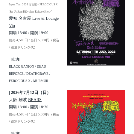
Japan Tour 2026 名古屋 + FEROCIOUS X
'Ser Ut Som Djävulen' Release Show"
愛知 名古屋
Live & Lounge
Vio
開場 18:00 / 開演 19:00
前売 4,500円 / 当日 5,000円（税込
/ 別途ドリンク代）
［
出演
］
BLACK GANION / DEAD-
REFORCE / DEATHGRAVE /
FEROCIOUS X / MÜRMÜR
| 2026年7月12日（日）
大阪 難波
BEARS
開場 18:00 / 開演 18:30
前売 4,500円 / 当日 5,000円（税込
/ 別途ドリンク代）
［
出演
］