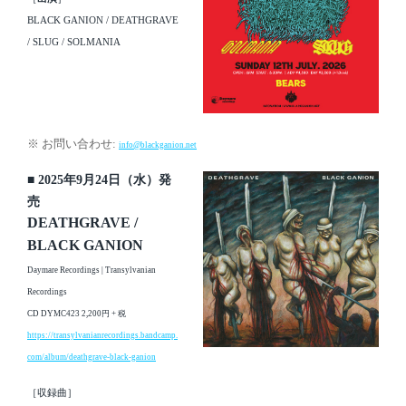
BLACK GANION / DEATHGRAVE
/ SLUG / SOLMANIA
※ お問い合わせ:
info@blackganion.net
■ 2025年9月24日（水）発
売
DEATHGRAVE /
BLACK GANION
Daymare Recordings | Transylvanian
Recordings
CD DYMC423 2,200円 + 税
https://transylvanianrecordings.bandcamp.
com/album/deathgrave-black-ganion
［収録曲］