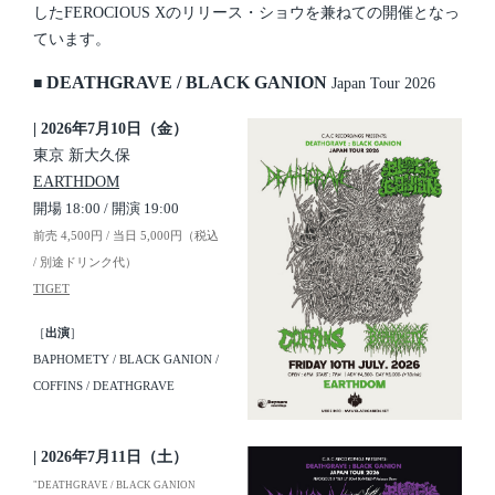
したFEROCIOUS Xのリリース・ショウを兼ねての開催となっ
ています。
DEATHGRAVE / BLACK GANION
■
Japan Tour 2026
| 2026年7月10日（金）
東京 新大久保
EARTHDOM
開場 18:00 / 開演 19:00
前売 4,500円 / 当日 5,000円（税込
/ 別途ドリンク代）
TIGET
［
出演
］
BAPHOMETY / BLACK GANION /
COFFINS / DEATHGRAVE
| 2026年7月11日（土）
"DEATHGRAVE / BLACK GANION