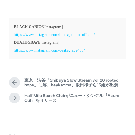
BLACK GANION
Instagram |
https://www.instagram.com/blackganion_official/
DEATHGRAVE
Instagram |
https://www.instagram.com/deathgrave408/
東京・渋谷「Shibuya Slow Stream vol.26 rooted
P
hope」に浮、heykazma、坂田律子ら15組が出演
r
Half Mile Beach Clubがニュー・シングル『Azure
e
N
Out』をリリース
v
e
i
x
o
t
u
p
s
o
p