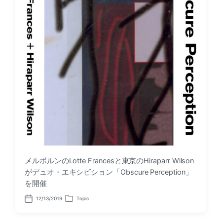
メルボルンのLotte Francesと東京のHiraparr Wilson
がデュオ・エキシビション「Obscure Perception」
を開催
12/13/2019
Topic
P
P
o
o
s
s