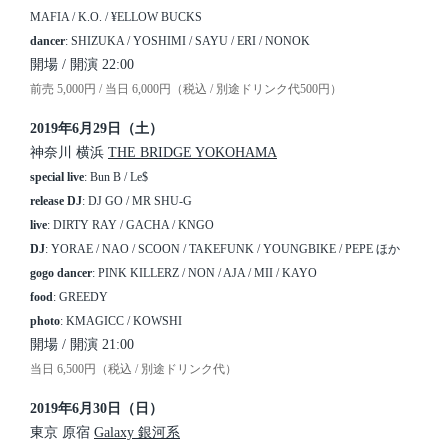
MAFIA / K.O. / ¥ELLOW BUCKS
dancer
: SHIZUKA / YOSHIMI / SAYU / ERI / NONOK
開場 / 開演 22:00
前売 5,000円 / 当日 6,000円（税込 / 別途ドリンク代500円）
2019年6月29日（土）
神奈川 横浜
THE BRIDGE YOKOHAMA
special live
: Bun B / Le$
release DJ
: DJ GO / MR SHU-G
live
: DIRTY RAY / GACHA / KNGO
DJ
: YORAE / NAO / SCOON / TAKEFUNK / YOUNGBIKE / PEPE ほか
gogo dancer
: PINK KILLERZ / NON / AJA / MII / KAYO
food
: GREEDY
photo
: KMAGICC / KOWSHI
開場 / 開演 21:00
当日 6,500円（税込 / 別途ドリンク代）
2019年6月30日（日）
東京 原宿
Galaxy 銀河系