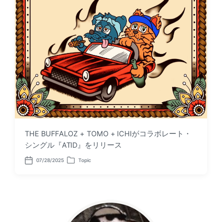
THE BUFFALOZ + TOMO + ICHIがコラボレート・
シングル『ATID』をリリース
07/28/2025
Topic
P
P
o
o
s
s
t
t
d
e
a
d
t
i
e
n