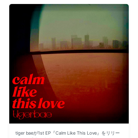
t
t
d
e
a
d
t
i
e
n
tiger baeが1st EP『Calm Like This Love』をリリー