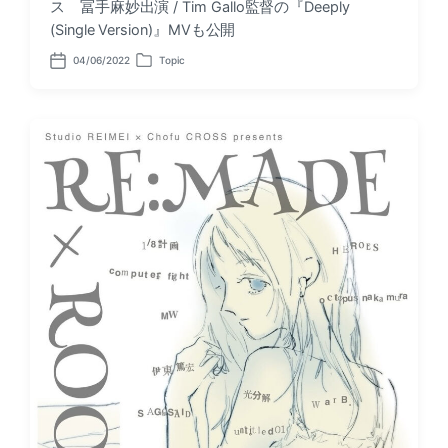
ス 冨手麻妙出演 / Tim Gallo監督の『Deeply
(Single Version)』MVも公開
04/06/2022
Topic
P
P
o
o
s
s
t
t
d
e
a
d
t
i
e
n