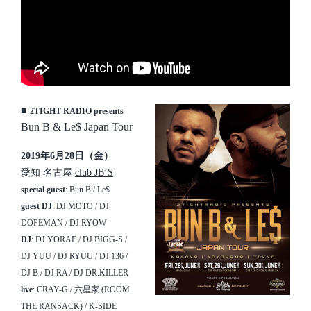
■
2TIGHT RADIO presents
Bun B & Le$ Japan Tour
2019年6月28日（金）
愛知 名古屋
club JB’S
special guest
: Bun B / Le$
guest DJ
: DJ MOTO / DJ
DOPEMAN / DJ RYOW
DJ
: DJ YORAE / DJ BIGG-S /
DJ YUU / DJ RYUU / DJ 136 /
DJ B / DJ RA / DJ DR.KILLER
live
: CRAY-G / 六星家 (ROOM
THE RANSACK) / K-SIDE