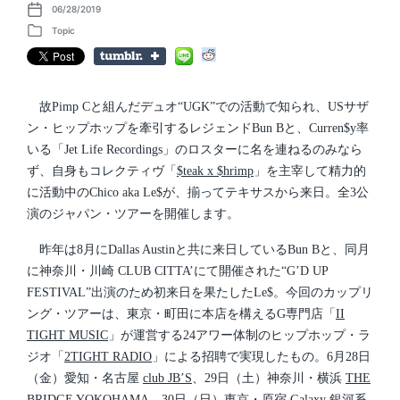
06/28/2019
P
o
Topic
P
s
o
t
s
d
t
a
e
t
d
故Pimp Cと組んだデュオ“UGK”での活動で知られ、USサザ
e
i
ン・ヒップホップを牽引するレジェンドBun Bと、Curren$y率
n
いる「Jet Life Recordings」のロスターに名を連ねるのみなら
ず、自身もコレクティヴ「
$teak x $hrimp
」を主宰して精力的
に活動中のChico aka Le$が、揃ってテキサスから来日。全3公
演のジャパン・ツアーを開催します。
昨年は8月にDallas Austinと共に来日しているBun Bと、同月
に神奈川・川崎 CLUB CITTA’にて開催された“G’D UP
FESTIVAL”出演のため初来日を果たしたLe$。今回のカップリ
ング・ツアーは、東京・町田に本店を構えるG専門店「
II
TIGHT MUSIC
」が運営する24アワー体制のヒップホップ・ラ
ジオ「
2TIGHT RADIO
」による招聘で実現したもの。6月28日
（金）愛知・名古屋
club JB’S
、29日（土）神奈川・横浜
THE
BRIDGE YOKOHAMA
、30日（日）東京・原宿
Galaxy 銀河系