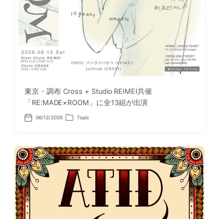
東京・調布 Cross + Studio REIMEI共催
「RE:MADE×ROOM」に全13組が出演
06/12/2026
Topic
P
P
o
o
s
s
t
t
d
e
a
d
t
i
e
n