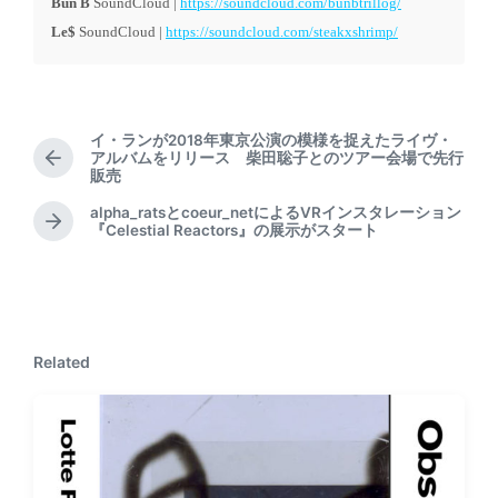
Bun B
SoundCloud |
https://soundcloud.com/bunbtrillog/
Le$
SoundCloud |
https://soundcloud.com/steakxshrimp/
イ・ランが2018年東京公演の模様を捉えたライヴ・
アルバムをリリース 柴田聡子とのツアー会場で先行
P
販売
r
e
alpha_ratsとcoeur_netによるVRインスタレーション
N
『Celestial Reactors』の展示がスタート
v
e
i
x
o
t
u
p
s
o
p
Related
s
o
t
s
:
t
: