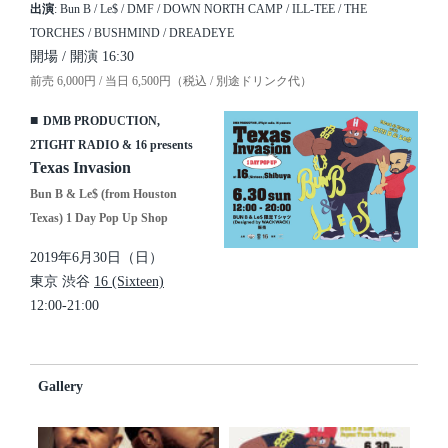
出演
: Bun B / Le$ / DMF / DOWN NORTH CAMP / ILL-TEE / THE
TORCHES / BUSHMIND / DREADEYE
開場 / 開演 16:30
前売 6,000円 / 当日 6,500円（税込 / 別途ドリンク代）
■
DMB PRODUCTION,
2TIGHT RADIO & 16 presents
Texas Invasion
Bun B & Le$ (from Houston
Texas) 1 Day Pop Up Shop
2019年6月30日（日）
東京 渋谷
16 (Sixteen)
12:00-21:00
Gallery