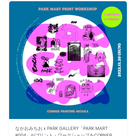
d
e
a
d
t
i
e
n
なかおみちお x PARK GALLERY「PARK MART
#004」がプリント・ワークショップをCORNER