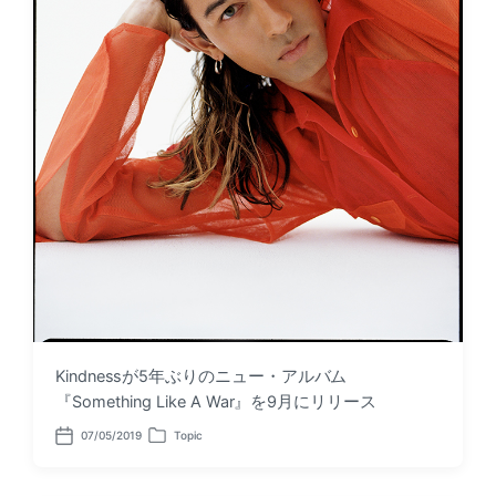
Kindnessが5年ぶりのニュー・アルバム
『Something Like A War』を9月にリリース
07/05/2019
Topic
P
P
o
o
s
s
t
t