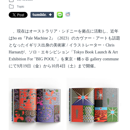
P
o
Topic
P
s
o
t
s
d
t
a
e
t
d
、現在はオーストラリア・シドニーを拠点に活動し、近年
e
i
はbo en『Pale Machine 2』（2023）のカヴァー・アートも話題
n
となったイギリス出身の美術家 / イラストレーター・Chris
Harnanが、ソロ・エキシビション「Tokyo Book Launch & Art
Exhibition For "BIG POOL"」を東京・幡ヶ谷 gallery commune
にて9月19日（金）から10月4日（土）まで開催。