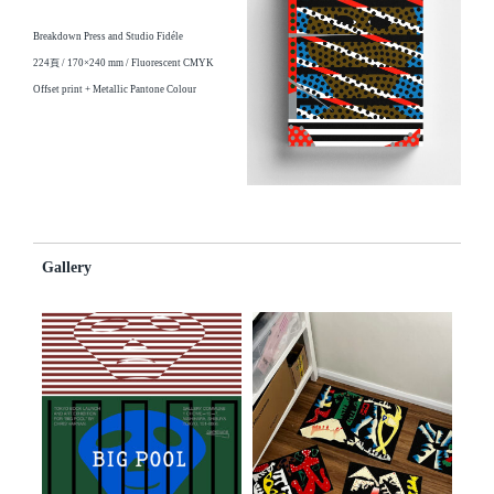
Breakdown Press and Studio Fidéle
224頁 / 170×240 mm / Fluorescent CMYK
Offset print + Metallic Pantone Colour
Gallery