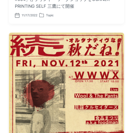
PRINTING SELF 三鷹にて開催
11/17/2022
Topic
P
P
o
o
s
s
t
t
d
e
a
d
t
i
e
n