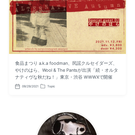
食品まつり a.k.a foodman、民謡クルセイダーズ、
やけのはら、Wool & The Pantsが出演「続・オルタ
ナティヴな秋だね！」東京・渋谷 WWWXで開催
09/29/2021
Topic
P
P
o
o
s
s
t
t
d
e
a
d
t
i
e
n