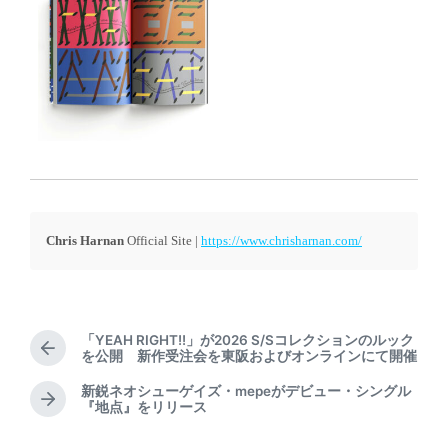
Chris Harnan
Official Site |
https://www.chrisharnan.com/
「YEAH RIGHT!!」が2026 S/Sコレクションのルック
P
を公開 新作受注会を東阪およびオンラインにて開催
r
新鋭ネオシューゲイズ・mepeがデビュー・シングル
e
N
『地点』をリリース
v
e
i
x