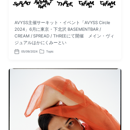
AVYSS主催サーキット・イベント「AVYSS Circle
2024」6月に東京・下北沢 BASEMENTBAR /
CREAM / SPREAD / THREEにて開催 メイン・ヴィ
ジュアルはかにくみーとい
05/09/2024
Topic
P
P
o
o
s
s
t
t
d
e
a
d
t
i
e
n