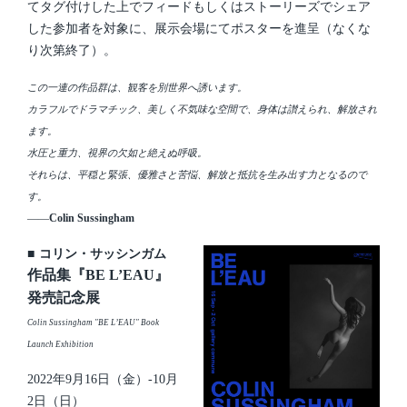
てタグ付けした上でフィードもしくはストーリーズでシェア
した参加者を対象に、展示会場にてポスターを進呈（なくな
り次第終了）。
この一連の作品群は、観客を別世界へ誘います。
カラフルでドラマチック、美しく不気味な空間で、身体は讃えられ、解放され
ます。
水圧と重力、視界の欠如と絶えぬ呼吸。
それらは、平穏と緊張、優雅さと苦悩、解放と抵抗を生み出す力となるので
す。
――
Colin Sussingham
■
コリン・サッシンガム
作品集『BE L’EAU』
発売記念展
Colin Sussingham "BE L’EAU" Book
Launch Exhibition
2022年9月16日（金）-10月
2日（日）