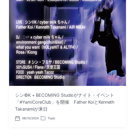
シン©︎K + BECOMING Studioがナイト・イベント
「#YamiCoreClub」を開催 Father KoiとKenneth
Takanamiが来日
08/10/2024
Topic
P
P
o
o
s
s
t
t