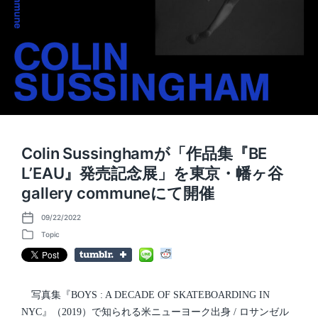
Colin Sussinghamが「作品集『BE
L’EAU』発売記念展」を東京・幡ヶ谷
gallery communeにて開催
09/22/2022
P
o
Topic
P
s
o
t
s
d
t
a
e
t
d
写真集『BOYS : A DECADE OF SKATEBOARDING IN
e
i
NYC』（2019）で知られる米ニューヨーク出身 / ロサンゼル
n