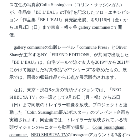
ス在住の写真家Colin Sussingham（コリン・サッシンガム）
が、作品集『BE L’EAU』の刊行を記念したソロ・エキシビシ
ョン「作品集『BE L’EAU』発売記念展」を9月16日（金）か
ら10月2日（日）まで東京・幡ヶ谷 gallery communeにて開
催。
gallery communeの出版レーベル「commune Press」とOliver
Shawが主宰するNY「FRIEND EDITIONS」が共同で出版した
『BE L’EAU』は、自宅プールで泳ぐ友人を2019年から2021年
にかけて撮影した写真作品“水中シリーズ”を収めたもの。展
示では、同書の収録作品から15点が展示販売されます。
なお、東京・渋谷8ヶ所の街頭ヴィジョンでは、「NEO
SHIBUYA TV」の一環として9月19日（月・祝）から25日
（日）まで同展のトレイラー映像を放映。プロジェクトと連
動した「Colin Sussingham展A3ポスター」のプレゼント企画も
実施されます。同企画では、トレイラーが放映されている街
頭ヴィジョンのモニターを動画で撮影し、
Colin Sussingham
、
commune
、
NEO SHIBUYA TV
のInstagramアカウントを3者すべ