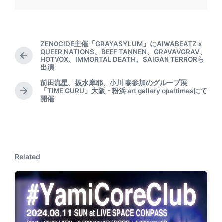
ZENOCIDE主催「GRAYASYLUM」にAIWABEATZ x
QUEER NATIONS、BEEF TANNEN、GRAVAVGRAV、
P
HOTVOX、IMMORTAL DEATH、SAIGAN TERRORら
出演
r
e
前田流星、抜水摩耶、小川 泰参加のグループ展
v
「TIME GURU」大阪・粉浜 art gallery opaltimesにて
N
i
開催
e
o
x
u
t
s
p
p
o
o
s
Related
s
t
t
:
: