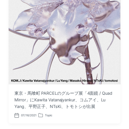
東京・馬喰町 PARCELのグループ展「4面鏡 / Quad
Mirror」にKawita Vatanajyankur、コムアイ、Lu
Yang、平野正子、NTsKi、トモトシが出展
07/16/2021
Topic
P
P
o
o
s
s