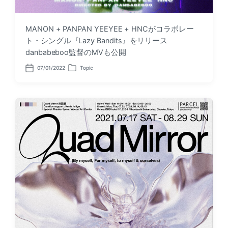
MANON + PANPAN YEEYEE + HNCがコラボレー
ト・シングル『Lazy Bandits』をリリース
danbabeboo監督のMVも公開
07/01/2022
Topic
P
P
o
o
s
s
t
t
d
e
a
d
t
i
e
n