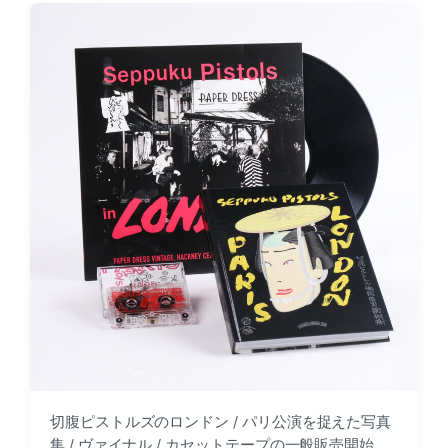
d
e
a
d
t
i
e
n
切腹ピストルズのロンドン / パリ公演を捉えた写真
集 / ヴァイナル / カセットテープの一般販売開始