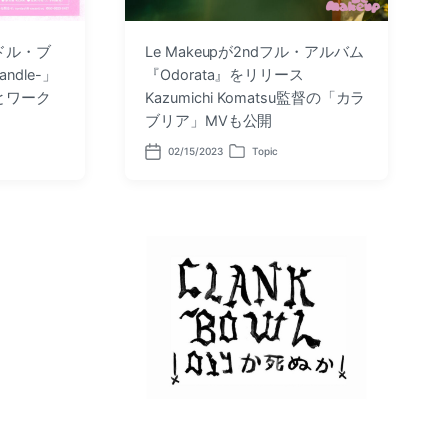
ドル・ブ
Le Makeupが2ndフル・アルバム
ndle-」
『Odorata』をリリース
とワーク
Kazumichi Komatsu監督の「カラ
ブリア」MVも公開
02/15/2023
Topic
P
P
o
o
s
s
t
t
d
e
a
d
t
i
e
n