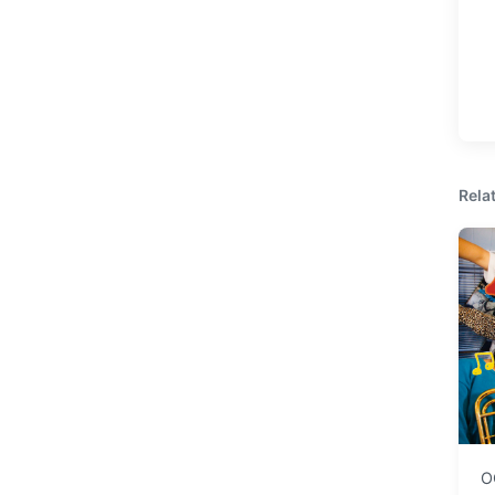
Rela
O