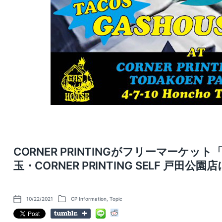
CORNER PRINTINGがフリーマーケット「CO
玉・CORNER PRINTING SELF 戸田公
10/22/2021
CP Information
,
Topic
P
P
o
o
s
s