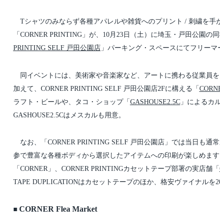
t
t
d
e
a
d
Tシャツのみならず各種アパレルや雑貨へのプリント / 刺繍を手が
t
i
e
n
「CORNER PRINTING」が、10月23日（土）に埼玉・戸田公
PRINTING SELF 戸田公園店
」パーキング・スペースにてフリーマーケット
同イベントには、美術家や音楽家など、アートに携わる従業員を多く擁す
加えて、CORNER PRINTING SELF 戸田公園店2Fに構える「
CORN
ラフト・ビールや、タコ・ショップ「
GASHOUSE2.5C
」によるカ
GASHOUSE2.5Cはメスカルも用意。
なお、「CORNER PRINTING SELF 戸田公園店」では当
参で豊富な各種ボディから選択したアイテムへの印刷が楽しめます
「CORNER」、CORNER PRINTINGカセットテープ部署の実店舗「
TAPE DUPLICATIONはカセットテープのほか、格安ヴァイナル
CORNER Flea Market
■