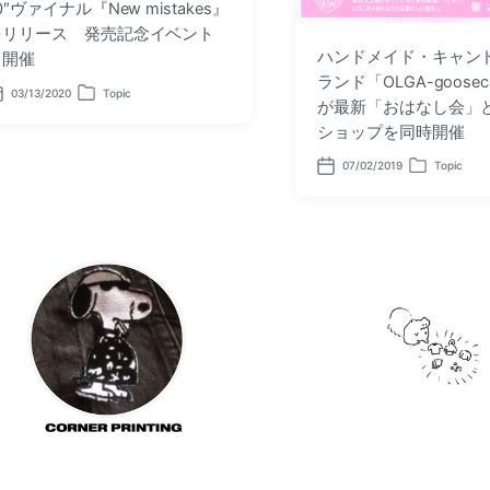
0″ヴァイナル『New mistakes』
をリリース 発売記念イベント
ハンドメイド・キャン
も開催
ランド「OLGA-gooseca
03/13/2020
Topic
P
が最新「おはなし会」
o
ショップを同時開催
s
t
e
07/02/2019
Topic
P
P
d
o
o
i
s
s
n
t
t
d
e
a
d
t
i
e
n