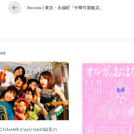
Review | 東京・永福町「中華可菜飯店」
P
r
e
v
i
o
u
s
ted
p
o
s
t
:
CHA∞MEがayU tokiO録音の