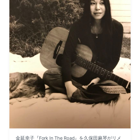
金延幸子『Fork In The Road』を久保田麻琴がリメ