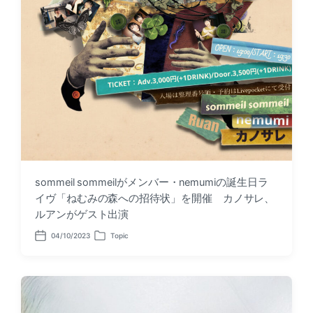
sommeil sommeilがメンバー・nemumiの誕生日ラ
イヴ「ねむみの森への招待状」を開催 カノサレ、
ルアンがゲスト出演
04/10/2023
Topic
P
P
o
o
s
s
t
t
d
e
a
d
t
i
e
n