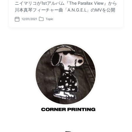
ニイマリコが1stアルバム『The Parallax View』から
川本真琴フィーチャー曲「A.N.G.E.L」のMVを公開
12/01/2021
Topic
P
P
o
o
s
s
t
t
d
e
a
d
t
i
e
n