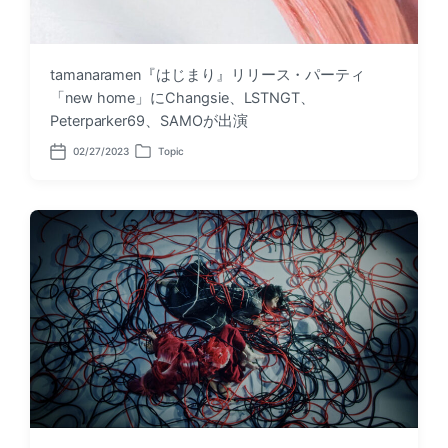
tamanaramen『はじまり』リリース・パーティ
「new home」にChangsie、LSTNGT、
Peterparker69、SAMOが出演
02/27/2023
Topic
P
P
o
o
s
s
t
t
d
e
a
d
t
i
e
n