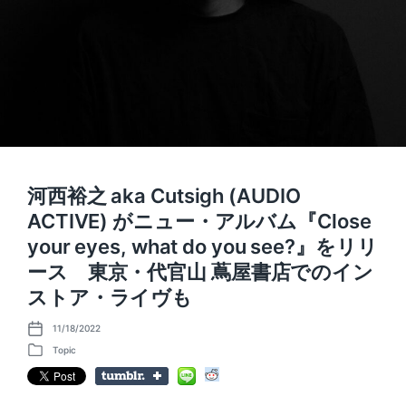
河西裕之 aka Cutsigh (AUDIO
ACTIVE) がニュー・アルバム『Close
your eyes, what do you see?』をリリ
ース 東京・代官山 蔦屋書店でのイン
ストア・ライヴも
11/18/2022
P
o
Topic
P
s
o
t
s
d
t
a