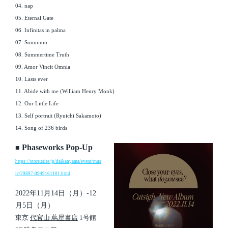
04. nap
05. Eternal Gate
06. Infinitas in palma
07. Somnium
08. Summertime Truth
09. Amor Vincit Omnia
10. Lasts ever
11. Abide with me (William Henry Monk)
12. Our Little Life
13. Self portrait (Ryuichi Sakamoto)
14. Song of 236 birds
Phaseworks Pop-Up
■
https://store.tsite.jp/daikanyama/event/mus
ic/29897-0949161101.html
2022年11月14日（月）-12
月5日（月）
東京
代官山 蔦屋書店
1号館