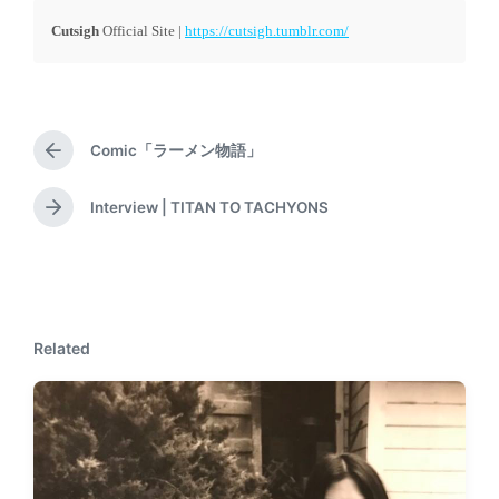
Cutsigh
Official Site |
https://cutsigh.tumblr.com/
Comic「ラーメン物語」
P
r
e
Interview | TITAN TO TACHYONS
N
v
e
i
x
o
t
u
p
s
o
p
Related
s
o
t
s
:
t
: