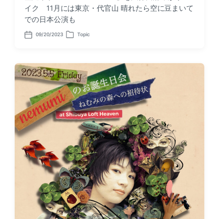
イク 11月には東京・代官山 晴れたら空に豆まいて
での日本公演も
09/20/2023
Topic
P
P
o
o
s
s
t
t
d
e
a
d
t
i
e
n