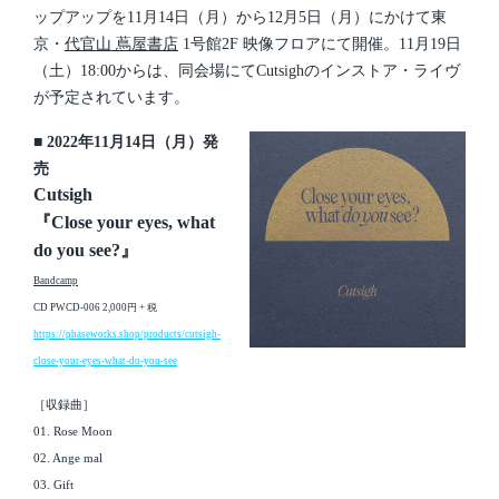
ップアップを11月14日（月）から12月5日（月）にかけて東
京・
代官山 蔦屋書店
1号館2F 映像フロアにて開催。11月19日
（土）18:00からは、同会場にてCutsighのインストア・ライヴ
が予定されています。
■ 2022年11月14日（月）発
売
Cutsigh
『Close your eyes, what
do you see?』
Bandcamp
CD PWCD-006 2,000円 + 税
https://phaseworks.shop/products/cutsigh-
close-your-eyes-what-do-you-see
［収録曲］
01. Rose Moon
02. Ange mal
03. Gift