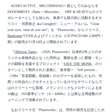
e
t
d
AUDIO ACTIVE、MELONMANの一員としてのみならず
e
i
DOOOMBOYS（Baba + Murochin）、DRY & HEAVYらのコラ
n
ボレーターとしても知られ、単身でも精力的に活動するギタ
リスト・河西裕之 aka Cutsighが、ニュー・アルバム『Close
your eyes, what do you see?』を「Phaseworks」からリリース。
Bandcamp
でのDLおよびフィジカル（CD PWCD-006 2,000円 +
税）の販売が11月14日より開始されています。
『
Oblivion Tapes
』（2020, Phaseworks）以来約2年ぶりのオ
リジナル単独作品となった同作は、難病を患った愛猫・モン
クの闘病を支援するプロジェクト「
SAVE THE MONK
」のリ
ターンとして制作された楽曲に、坂本龍一「Self portrait」
（1984『音楽図鑑』収録曲）のカヴァーを追加したもの。河
西ソロ作品のシグネチャとなっているロウなサウンドならで
はのドリーミーな質感、メランコリックなメロディによる全
14曲は、ISO基準ピッチ（A = 440Hz）とは異なる周波数のチ
ューニングで演奏されています。
なおリリース元「Phaseworks」は、同作の発売を記念したポ