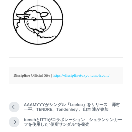
Discipline
Official Site |
https://disciplinetokyo.tumblr.com/
AAAMYYYがシングル『Leeloo』をリリース 澤村
P
一平、TENDRE、Tondenhey 、山本 連が参加
r
benchとITTIがコラボレーション シュランケンカー
e
N
フを使用した“便所サンダル”を発売
v
e