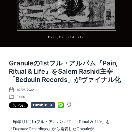
Granuleの1stフル・アルバム『Pain,
Ritual & Life』をSalem Rashid主宰
「Bedouin Records」がヴァイナル化
07/07/2020
P
o
Topic
P
s
o
t
s
d
t
a
e
t
d
昨年1月に1stフル・アルバム『Pain, Ritual & Life』を
e
i
「Daymare Recordings」から発表したGranuleが、
n