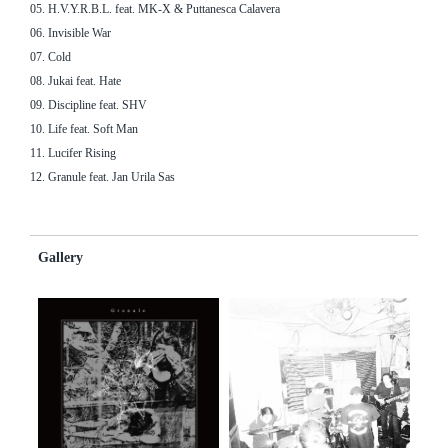
05. H.V.Y.R.B.L. feat. MK-X & Puttanesca Calavera
06. Invisible War
07. Cold
08. Jukai feat. Hate
09. Discipline feat. SHV
10. Life feat. Soft Man
11. Lucifer Rising
12. Granule feat. Jan Urila Sas
Gallery