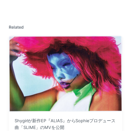
i
x
o
t
u
p
s
o
p
Related
s
o
t
s
:
t
:
Shygirlが新作EP『ALIAS』からSophieプロデュース
曲「SLIME」のMVを公開