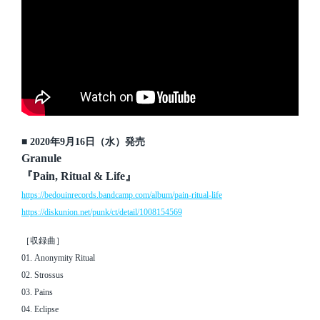
■ 2020年9月16日（水）発売
Granule
『Pain, Ritual & Life』
https://bedouinrecords.bandcamp.com/album/pain-ritual-life
https://diskunion.net/punk/ct/detail/1008154569
［収録曲］
01. Anonymity Ritual
02. Strossus
03. Pains
04. Eclipse