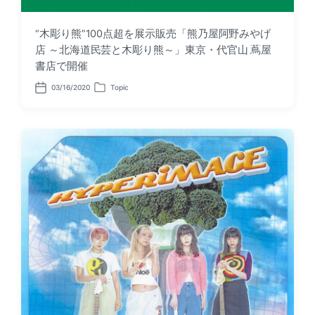
“木彫り熊”100点超を展示販売「熊乃屋阿野みやげ
店 ～北海道民芸と木彫り熊～」東京・代官山 蔦屋
書店で開催
03/16/2020
Topic
P
P
o
o
s
s
t
t
d
e
a
d
t
i
e
n