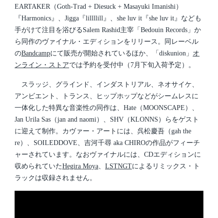
EARTAKER（Goth-Trad + Diesuck + Masayuki Imanishi）
『Harmonics』、Jigga『lillllill』、she luv it『she luv it』なども
手がけて注目を浴びるSalem Rashid主宰「Bedouin Records」か
ら同作のヴァイナル・エディションをリリース。同レーベル
の
Bandcamp
にて販売が開始されているほか、「diskunion」
オ
ンライン・ストア
では予約を受付中（7月下旬入荷予定）。
スラッジ、グラインド、インダストリアル、ネオサイケ、
アンビエント、トランス、ヒップホップなどがシームレスに
一体化した特異な音楽性の同作は、Hate（MOONSCAPE）、
Jan Urila Sas（jan and naomi）、SHV（KLONNS）らをゲスト
に迎えて制作。カヴァー・アートには、呉松慶吾（gah the
re）、SOILEDDOVE、吉河千尋 aka CHIROの作品がフィーチ
ャーされています。なおヴァイナルには、CDエディションに
収められていた
Hegira Moya
、
LSTNGT
によるリミックス・ト
ラックは収録されません。