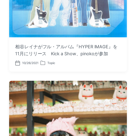
相谷レイナがフル・アルバム『HYPER IMAGE』を
11月にリリース Kick a Show、pinokoが参加
10/26/2021
Topic
P
P
o
o
s
s
t
t
d
e
a
d
t
i
e
n