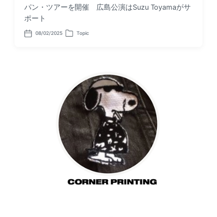
パン・ツアーを開催 広島公演はSuzu Toyamaがサ
ポート
08/02/2025
Topic
P
P
o
o
s
s
t
t
d
e
a
d
t
i
e
n