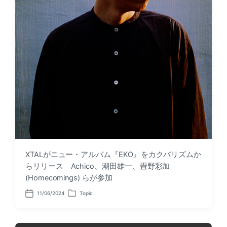
XTALがニュー・アルバム『EKO』をカクバリズムか
らリリース Achico、潮田雄一、畳野彩加
(Homecomings) らが参加
11/06/2024
Topic
P
P
o
o
s
s
t
t
d
e