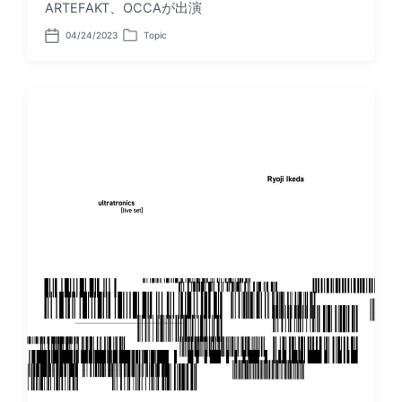
ARTEFAKT、OCCAが出演
04/24/2023
Topic
P
P
o
o
s
s
t
t
d
e
a
d
t
i
e
n