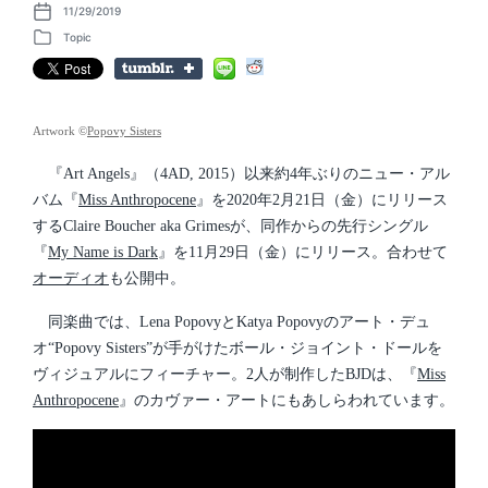
11/29/2019
P
o
Topic
P
s
o
t
s
d
t
a
e
t
d
Artwork ©
Popovy Sisters
e
i
n
『Art Angels』（4AD, 2015）以来約4年ぶりのニュー・アル
バム『
Miss Anthropocene
』を2020年2月21日（金）にリリース
するClaire Boucher aka Grimesが、同作からの先行シングル
『
My Name is Dark
』を11月29日（金）にリリース。合わせて
オーディオ
も公開中。
同楽曲では、Lena PopovyとKatya Popovyのアート・デュ
オ“Popovy Sisters”が手がけたボール・ジョイント・ドールを
ヴィジュアルにフィーチャー。2人が制作したBJDは、『
Miss
Anthropocene
』のカヴァー・アートにもあしらわれています。