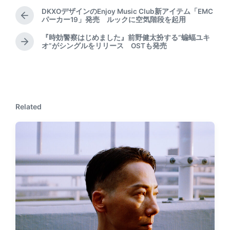
DKXOデザインのEnjoy Music Club新アイテム「EMC
P
パーカー19」発売 ルックに空気階段を起用
r
『時効警察はじめました』前野健太扮する“蝙蝠ユキ
e
N
オ”がシングルをリリース OSTも発売
v
e
i
x
o
t
u
p
s
o
p
Related
s
o
t
s
:
t
: