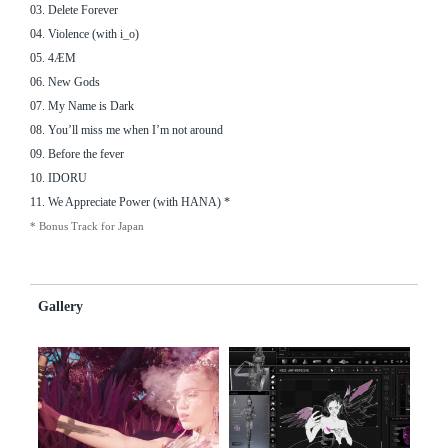
03. Delete Forever
04. Violence (with i_o)
05. 4ÆM
06. New Gods
07. My Name is Dark
08. You’ll miss me when I’m not around
09. Before the fever
10. IDORU
11. We Appreciate Power (with HANA) *
* Bonus Track for Japan
Gallery