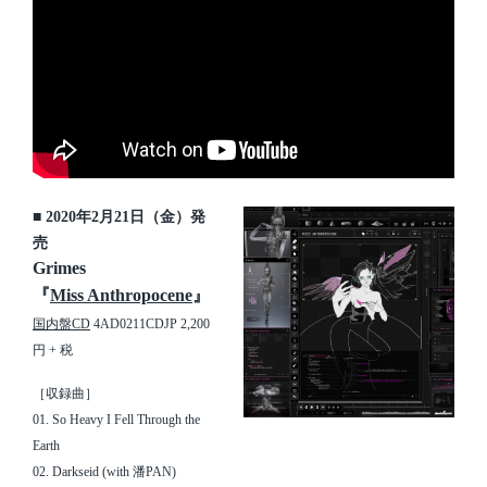
■ 2020年2月21日（金）発
売
Grimes
『
Miss Anthropocene
』
国内盤CD
4AD0211CDJP 2,200
円 + 税
［収録曲］
01. So Heavy I Fell Through the
Earth
02. Darkseid (with 潘PAN)