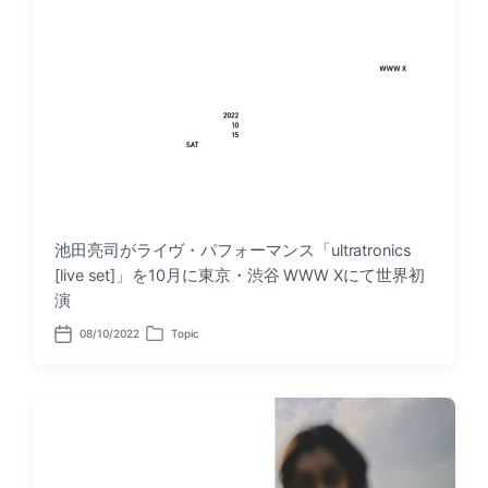
池田亮司がライヴ・パフォーマンス「ultratronics
[live set]」を10月に東京・渋谷 WWW Xにて世界初
演
08/10/2022
Topic
P
P
o
o
s
s
t
t
d
e
a
d
t
i
e
n