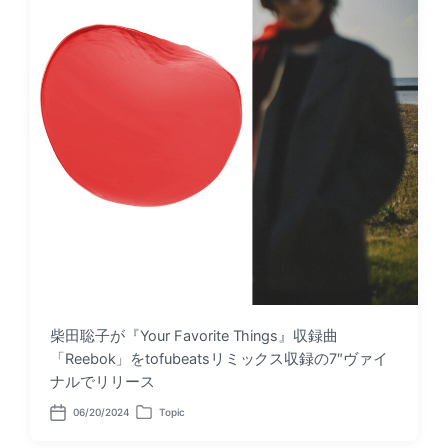
柴田聡子が『Your Favorite Things』収録曲
「Reebok」をtofubeatsリミックス収録の7″ヴァイ
ナルでリリース
06/20/2024
Topic
P
P
o
o
s
s