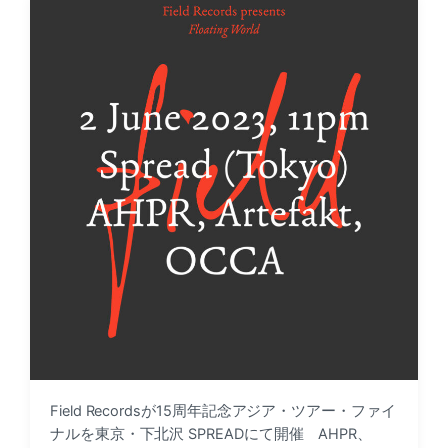
a
d
t
i
e
n
Field Recordsが15周年記念アジア・ツアー・ファイ
ナルを東京・下北沢 SPREADにて開催 AHPR、