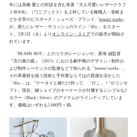
年には高橋 愛との対談を含む単著『大人可愛いレザークラフ
トBOOK』（ワニブックス）を上梓している靴職人・壹岐ま
どか主宰のビスポーク・シューズ・ブランド「
hosoiri works
」
が、新たにレザー・サコッシュのライン「IKo.」をスター
ト。3月1日（火）より
オンライン・ストア
での販売が開始さ
れています。
「BEAMS BOY」とのコラボレーションや、新海 誠監督
『言の葉の庭』（2013）における劇中靴のデザイン / 制作お
よび制作シーケンスの監修などで知られる「hosoiri works」。
その革素材を扱う技術と手作業ならではの質感を活かした
「IKo.」は、“ケータイと鍵だけ持って、「行こ」！”がコンセ
プト。現在、鍵シェイプのキーケースが付属するシンプルな2
カラー（Black | Silver）のアイテムがラインナップしていま
す。価格はいずれも5,000円 + 税。