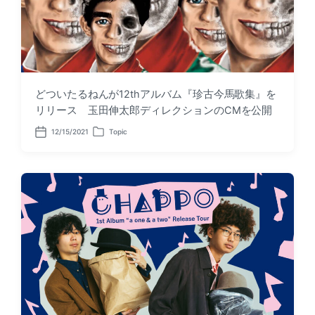
どついたるねんが12thアルバム『珍古今馬歌集』を
リリース 玉田伸太郎ディレクションのCMを公開
12/15/2021
Topic
P
P
o
o
s
s
t
t
d
e
a
d
t
i
e
n