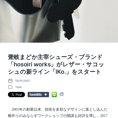
壹岐まどか主宰シューズ・ブランド
「hosoiri works」がレザー・サコッ
シュの新ライン「IKo.」をスタート
03/01/2022
P
o
Topic
P
s
o
t
s
d
t
a
e
t
d
2001年の創業以来、技術を多彩なデザインに落とし込んだ
e
i
靴作りのみならずワークショップの開講も好評を博し、2017
n