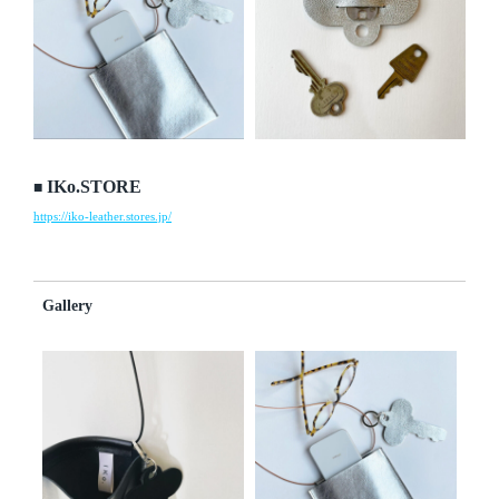
IKo.STORE
■
https://iko-leather.stores.jp/
Gallery