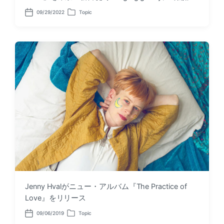
09/29/2022
Topic
P
P
o
o
s
s
t
t
d
e
a
d
t
i
e
n
Jenny Hvalがニュー・アルバム『The Practice of
Love』をリリース
09/06/2019
Topic
P
P
o
o