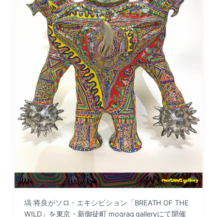
塙 将良がソロ・エキシビション「BREATH OF THE
WILD」を東京・新御徒町 mograg galleryにて開催