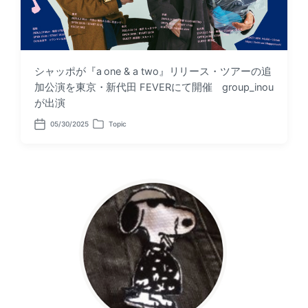
シャッポが『a one & a two』リリース・ツアーの追
加公演を東京・新代田 FEVERにて開催 group_inou
が出演
05/30/2025
Topic
P
P
o
o
s
s
t
t
d
e
a
d
t
i
e
n