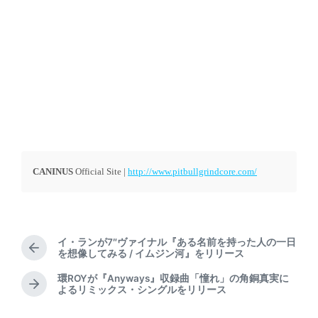
CANINUS
Official Site |
http://www.pitbullgrindcore.com/
イ・ランが7″ヴァイナル『ある名前を持った人の一日
P
を想像してみる / イムジン河』をリリース
r
環ROYが『Anyways』収録曲「憧れ」の角銅真実に
e
N
よるリミックス・シングルをリリース
v
e
i