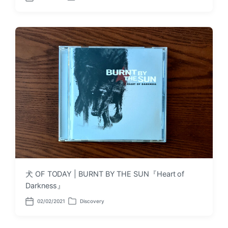
o
o
s
s
t
t
d
e
a
d
t
i
e
n
犬 OF TODAY | BURNT BY THE SUN『Heart of
Darkness』
02/02/2021
Discovery
P
P
o
o
s
s
t
t