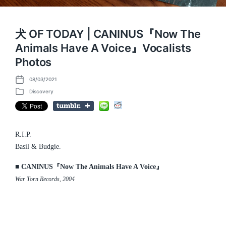
犬 OF TODAY | CANINUS『Now The
Animals Have A Voice』Vocalists
Photos
08/03/2021
P
o
Discovery
P
s
o
t
s
d
t
a
e
t
d
R.I.P.
e
i
Basil & Budgie.
n
■ CANINUS『Now The Animals Have A Voice』
War Torn Records, 2004