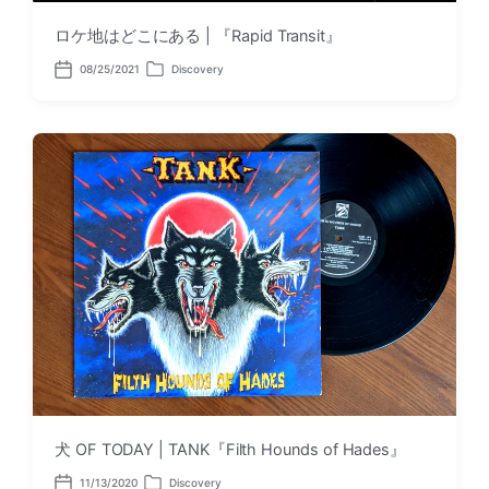
ロケ地はどこにある | 『Rapid Transit』
08/25/2021
Discovery
P
P
o
o
s
s
t
t
d
e
a
d
t
i
e
n
犬 OF TODAY | TANK『Filth Hounds of Hades』
11/13/2020
Discovery
P
P