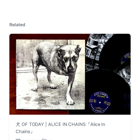
x
o
t
u
p
s
o
p
Related
s
o
t
s
:
t
:
犬 OF TODAY | ALICE IN CHAINS『Alice In
Chains』