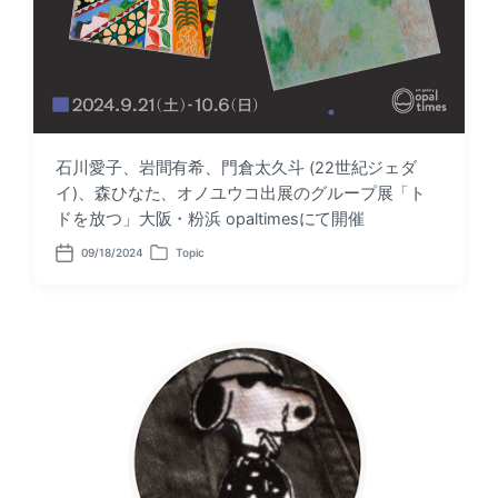
石川愛子、岩間有希、門倉太久斗 (22世紀ジェダ
イ)、森ひなた、オノユウコ出展のグループ展「ト
ドを放つ」大阪・粉浜 opaltimesにて開催
09/18/2024
Topic
P
P
o
o
s
s
t
t
d
e
a
d
t
i
e
n