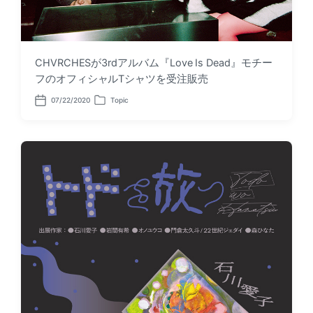
CHVRCHESが3rdアルバム『Love Is Dead』モチー
フのオフィシャルTシャツを受注販売
07/22/2020
Topic
P
P
o
o
s
s
t
t
d
e
a
d
t
i
e
n