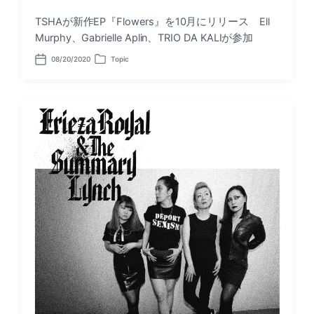
TSHAが新作EP『Flowers』を10月にリリース Ell
Murphy、Gabrielle Aplin、TRIO DA KALIが参加
08/20/2020
Topic
P
P
o
o
s
s
t
t
d
e
a
d
t
i
e
n