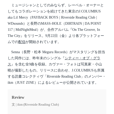
e
t
d
ミュージシャンとしてのみならず、レーベル・オーナーと
e
i
してもコラボレーションを続けてきた東京のJ.COLUMBUS
n
aka Lil Mercy（PAYBACK BOYS | Riverside Reading Club |
WDsounds）と長野のMASS-HOLE（DIRTRAIN | DA POINT
117 | MidNightMeal）が、合作アルバム『On The Groove, In
The City』をリリース。9月22日（金）より各プラットフォー
ムでの
配信
が開始されています。
Senna（長野・松本 Meguru Records）がマスタリングを担当
した同作には、昨年末のシングル『
シティー・オブ・グラ
ス
』を含む全9曲を収録。カヴァー・フォトは写真家・小山
曉が撮影したもの。リリースに合わせ、J.COLUMBUSも所属
する読書コレクティヴ「Riverside Reading Club」のメンバー・
ikm（JUST ZINE）によるレビューが公開されています。
Review
文 | ikm (Riverside Reading Club)