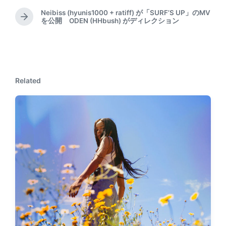
r
e
Neibiss (hyunis1000 + ratiff) が「SURF’S UP」のMV
N
を公開 ODEN (HHbush) がディレクション
v
e
i
x
o
t
u
p
s
o
p
Related
s
o
t
s
:
t
: