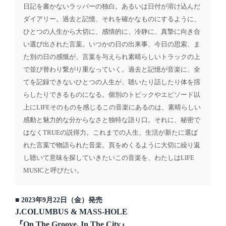
日記を書かないラッパーの独白。あるいは日付が溶け込んだ
ダイアリー。過去と記憶、それを確かなものにするように、
ひとつの人生から大切に、感情的に、冷静に、真摯に向き合
い選び出された言葉。いつかの日の出来事、今日の思索、ま
た別の日の感慨が、言葉を与えられ素晴らしいトラックの上
で並び替わり繋がり重なっていく。過去と記憶が音楽に、全
てを記録できないひとつの人生が、聴いたり話したり体を揺
らしたりできるものになる。個別のトピックやエピソード以
上にLIFEそのものを感じるこの音楽にあるのは、素晴らしい
感動と魅力的な分からなさと独特な語り口。それに、秘密で
はなくTRUEの説得力。これまでの人生、生活が新たに選ば
れた言葉で物語られた音楽。頁をめくるように大切に繰り返
し聴いて意味を探していきたいこの音楽を、わたしはLIFE
MUSICと呼びたい。
■ 2023年9月22日（金）発売
J.COLUMBUS & MASS-HOLE
『On The Groove, In The City』