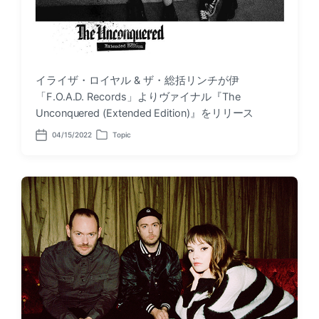
イライザ・ロイヤル & ザ・総括リンチが伊
「F.O.A.D. Records」よりヴァイナル『The
Unconquered (Extended Edition)』をリリース
04/15/2022
Topic
P
P
o
o
s
s
t
t
d
e
a
d
t
i
e
n