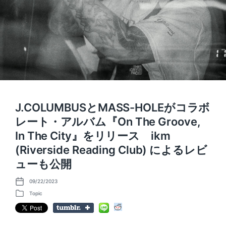
J.COLUMBUSとMASS-HOLEがコラボ
レート・アルバム『On The Groove,
In The City』をリリース ikm
(Riverside Reading Club) によるレビ
ューも公開
09/22/2023
P
o
Topic
P
s
o
t
s
d
t
a