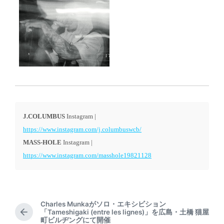
J.COLUMBUS
Instagram |
https://www.instagram.com/j.columbuswcb/
MASS-HOLE
Instagram |
https://www.instagram.com/masshole19821128
Charles Munkaがソロ・エキシビション
「Tameshigaki (entre les lignes)」を広島・土橋 猫屋
P
町ビルヂングにて開催