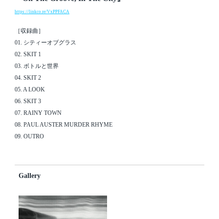
https://linkco.re/VxPPFACA
［収録曲］
01. シティーオブグラス
02. SKIT 1
03. ボトルと世界
04. SKIT 2
05. A LOOK
06. SKIT 3
07. RAINY TOWN
08. PAUL AUSTER MURDER RHYME
09. OUTRO
Gallery