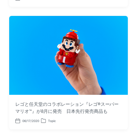
o
o
s
s
t
t
d
e
a
d
t
i
e
n
レゴと任天堂のコラボレーション『レゴ®スーパー
マリオ™』が8月に発売 日本先行発売商品も
06/17/2020
Topic
P
P
o
o
s
s
t
t