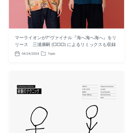
マーライオンが7″ヴァイナル『海へ海へ海へ』をリ
リース 三浦康嗣 (□□□) によるリミックスも収録
04/24/2024
Topic
P
P
o
o
s
s
t
t
d
e
a
d
t
i
e
n