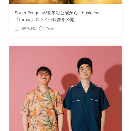
South Penguinが初単独公演から「business」
「throw」のライヴ映像を公開
09/17/2024
Topic
P
P
o
o
s
s
t
t
d
e
a
d
t
i
e
n