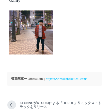
Gallery
曽我部恵一
Official Site |
http://www.sokabekeiichi.com/
KLONNSがATSUKIによる「HORDE」リミックス・ト
P
ラックをリリース