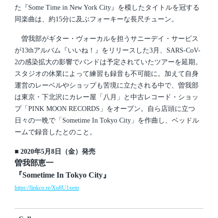
た『Some Time in New York City』を模したタイトルを冠する
同楽曲は、約15分に及ぶフォーキーな長尺チューン。
曽我部がギター・ヴォーカルを担うサニーデイ・サービス
が13thアルバム『いいね！』をリリースした3月、SARS-CoV-
2の感染拡大の影響でバンドは予定されていたツアーを延期。
スタジオの休業によって練習も録音も不可能に。加えて自身
運営のレーベルやショップも苦境に立たされる中で、曽我部
は東京・下北沢にカレー屋「八月」と中古レコード・ショッ
プ「PINK MOON RECORDS」をオープン。自ら店頭に立つ
日々の一晩で「Sometime In Tokyo City」を作曲し、ベッドル
ームで録音したとのこと。
■ 2020年5月8日（金）発売
曽我部恵一
『Sometime In Tokyo City』
https://linkco.re/Xu8U1xem