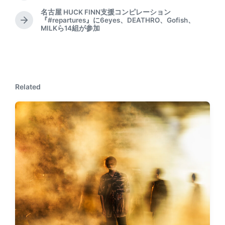
r
名古屋 HUCK FINN支援コンピレーション
e
『#repartures』に6eyes、DEATHRO、Gofish、
N
v
MILKら14組が参加
e
i
x
o
t
u
p
s
o
p
s
o
Related
t
s
:
t
: