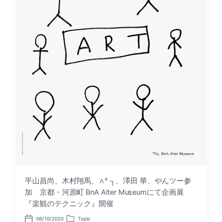
平山昌尚、木村翔馬、∧° ┐、澤田 華、やんツー参
加 京都・河原町 BnA Alter Museumにて企画展
『楽観のテクニック』開催
06/10/2020
Topic
P
P