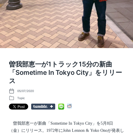
曽我部恵一が1トラック15分の新曲
「Sometime In Tokyo City」をリリー
ス
05/07/2020
P
o
Topic
P
s
o
t
s
d
t
a
e
t
d
曽我部恵一が新曲「Sometime In Tokyo City」を5月8日
e
i
（金）にリリース。1972年にJohn Lennon & Yoko Onoが発表し
n