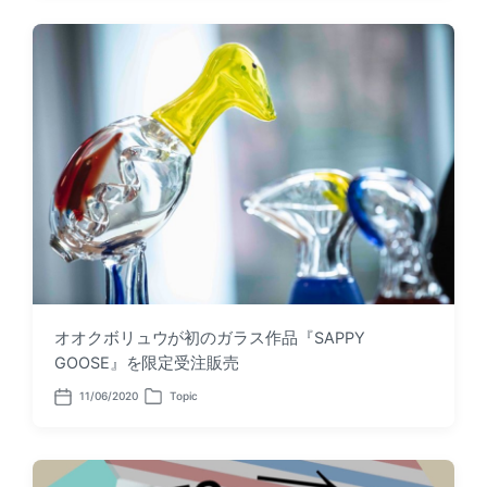
t
t
d
e
a
d
t
i
e
n
オオクボリュウが初のガラス作品『SAPPY
GOOSE』を限定受注販売
11/06/2020
Topic
P
P
o
o
s
s
t
t
d
e
a
d