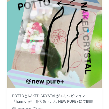
t
i
e
n
POTTOとNAKED CRYSTALがエキシビション
「harmony²」を大阪・北浜 NEW PURE+にて開催
09/05/2025
Topic