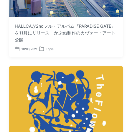
HALLCAが2ndフル・アルバム『PARADISE GATE』
を11月にリリース かぷぬ制作のカヴァー・アート
公開
10/08/2021
Topic
P
P
o
o
s
s
t
t
d
e
a
d
t
i
e
n