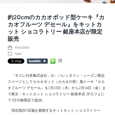
約20cmのカカオポッド型ケーキ『カ
カオフルーツ デセール』をキットカ
ット ショコラトリー 銀座本店が限定
販売
01/22/2020
P
o
Topic
P
s
o
t
s
d
t
a
e
t
d
「ネスレ日本株式会社」が、バレンタイン・シーズン限定
e
i
スイーツとしてカカオポッド（カカオの実）風ケーキ『カカ
n
オフルーツ デセール』を1月23日（木）から2月14日（金）ま
で東京・キットカット ショコラトリー 銀座本店 2Fカフェに
て1日10食限定で提供。
現在国内7店舗を展開するキットカット ショコラトリー