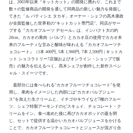
は、2003年以来『キットカット』の開発に携わり、これまで
数々の監修商品の開発を通して同商品の新しい魅力を発掘し
てきた「ル パティシエ タカギ」オーナー・シェフの髙木康政
が全面監修した世界初の“キットカット専門店”。同店がサー
ブする『カカオフルーツ デセール』は、インパクト大の約
20cm。カカオの果肉（パルプ）とカカオ豆の使用でカカオ本
来のフルーティな甘みと酸味が味わえる『カカオフルーツチ
ョコレート』（1本 400円, 5本 1,900円, 7本 2,500円 | キットカ
ット ショコラトリー7店舗およびオンライン・ショップで販
売）の魅力を伝えるべく、髙木シェフが創作した新作スペシ
ャル・スイーツです。
蓋部分には食べられる“カカオフルーツチョコレート”を使
用し、果肉をイメージした内部には“カカオパルプジュー
ス”を加えた生クリームと、イチゴやキウイなど7種のフルー
ツ、シェフ特製アーモンドのビスキュイ、チョコレート・ク
リームをイン。食べ進めた後に再びカカオポッドの蓋を閉
じ、セットで提供する温かいカカオパルプジュースをかける
ことで、カカオフルーツチョコレートとジュースが混ざり合