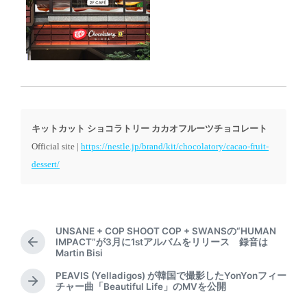
キットカット ショコラトリー カカオフルーツチョコレート
Official site |
https://nestle.jp/brand/kit/chocolatory/cacao-fruit-
dessert/
UNSANE + COP SHOOT COP + SWANSの“HUMAN
IMPACT”が3月に1stアルバムをリリース 録音は
P
Martin Bisi
r
e
PEAVIS (Yelladigos) が韓国で撮影したYonYonフィー
N
チャー曲「Beautiful Life」のMVを公開
v
e
i