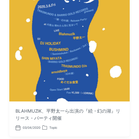
BLAHMUZIK、平野太一ら出演の『続・幻の湖』リ
リース・パーティ開催
03/04/2020
Topic
P
P
o
o
s
s