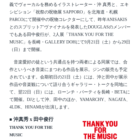
義でヴォーカルを務めるイラストレーター・沖 真秀と、エキ
シビション「祝祭の呪物展 SAPPORO」を北海道・札幌
PARCOにて開催中の呪物コレクターにして、昨年ANISAKIS
とのスプリット7"ヴァイナルを発表したDOUGLASのメンバー
でもある田中俊行が、2人展「THANK YOU FOR THE
MUSIC」を長崎・GALLERY DOHにて9月21日（土）から29日
（日）まで開催。
音楽愛好の徒という共通点を持つ両者による同展では、合
作というべき音楽にまつわる作品を展示。ジンの販売も予定
されています。会期初日の21日（土）には、沖と田中が展示
作品や音楽観について語り合うギャラリー・トークを同地に
て、翌22日（日）には、ローンチ・パーティを長崎・BETAに
て開催。DJとして沖、田中のほか、YAMARCHY、NAGATA、
4LDK、HINAMIが出演します。
沖真秀 x 田中俊行
■
THANK YOU FOR THE
MUSIC