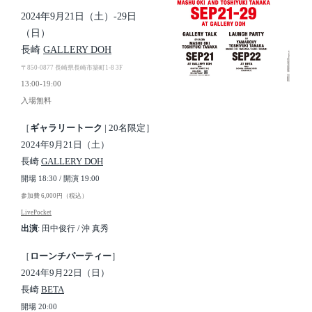
2024年9月21日（土）-29日
（日）
長崎
GALLERY DOH
〒850-0877 長崎県長崎市築町1-8 3F
13:00-19:00
入場無料
［
ギャラリートーク
| 20名限定］
2024年9月21日（土）
長崎
GALLERY DOH
開場 18:30 / 開演 19:00
参加費 6,000円（税込）
LivePocket
出演
: 田中俊行 / 沖 真秀
［
ローンチパーティー
］
2024年9月22日（日）
長崎
BETA
開場 20:00