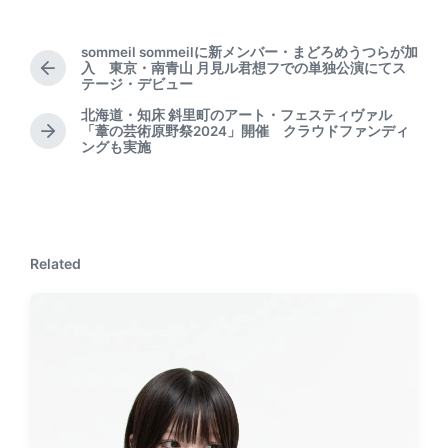
sommeil sommeilに新メンバー・まどろめうつらが加
入 東京・南青山 月見ル君想フでの単独公演にてス
P
テージ・デビュー
r
e
北海道・知床 斜里町のアート・フェスティヴァル
「葦の芸術原野祭2024」開催 クラウドファンディ
v
N
ングも実施
i
e
o
x
u
t
s
p
p
o
o
s
Related
s
t
t
:
: