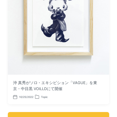
沖 真秀がソロ・エキシビション「VAGUE」を東
京・中目黒 VOILLDにて開催
10/25/2022
Topic
P
P
o
o
s
s
t
t
d
e