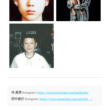
沖 真秀
Instagram |
https://www.instagram.com/mashuoki/
田中俊行
Instagram |
https://www.instagram.com/zatoichi__/