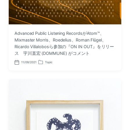
Advanced Public Listening RecordsがAtom™、
Mixmaster Morris、Roedelius、Roman Flügel、
Ricardo Villalobosら参加の『ON IN OUT』をリリー
ス 宇川直宏 (DOMMUNE) がコメント
11/09/2021
Topic
P
P
o
o
s
s
t
t
d
e
a
d
t
i
e
n