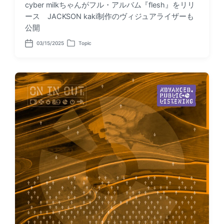
cyber milkちゃんがフル・アルバム『flesh』をリリ
ース JACKSON kaki制作のヴィジュアライザーも
公開
03/15/2025
Topic
P
P
o
o
s
s
t
t
d
e
a
d
t
i
e
n