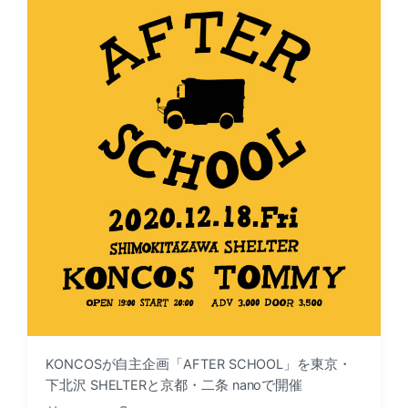
a
d
t
i
e
n
KONCOSが自主企画「AFTER SCHOOL」を東京・
下北沢 SHELTERと京都・二条 nanoで開催