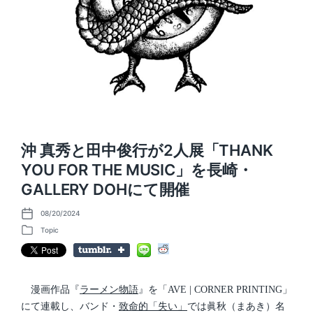
沖 真秀と田中俊行が2人展「THANK
YOU FOR THE MUSIC」を長崎・
GALLERY DOHにて開催
08/20/2024
P
o
Topic
P
s
o
t
s
d
t
a
e
t
d
漫画作品『
ラーメン物語
』を「AVE | CORNER PRINTING」
e
i
にて連載し、バンド・
致命的「失い」
では眞秋（まあき）名
n