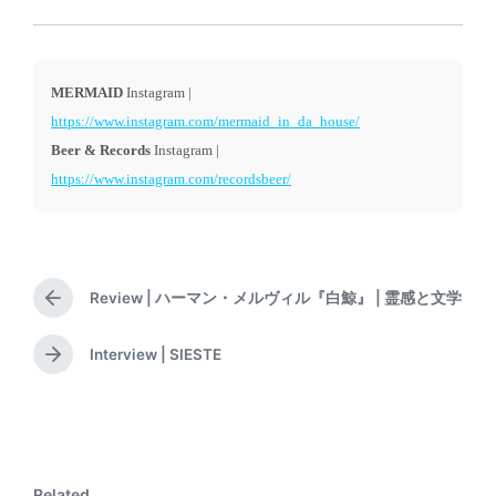
MERMAID
Instagram |
https://www.instagram.com/mermaid_in_da_house/
Beer & Records
Instagram |
https://www.instagram.com/recordsbeer/
Review | ハーマン・メルヴィル『白鯨』 | 霊感と文学
P
r
e
Interview | SIESTE
N
v
e
i
x
o
t
u
p
s
o
p
Related