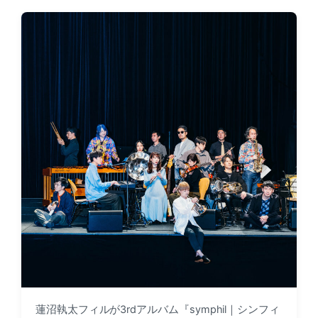
t
t
d
e
a
d
t
i
e
n
蓮沼執太フィルが3rdアルバム『symphil｜シンフィ