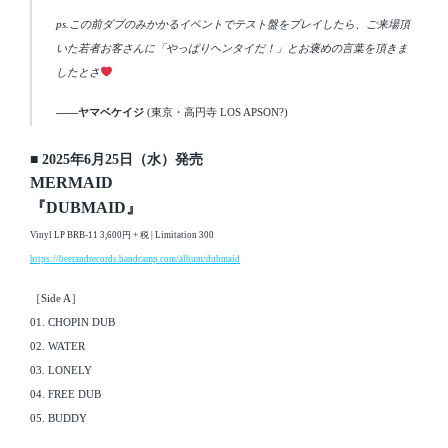
ps.この前ダブのみかかるイベントでテスト盤をプレイしたら、ご来場頂
いた若者お客さんに「やっぱりヘンタイだ！」とお褒めの言葉を頂きま
したとさ
――ヤマベケイジ
(東京・高円寺 LOS APSON?)
■ 2025年6月25日（水）発売
MERMAID
『DUBMAID』
Vinyl LP BRB-11 3,600円 + 税 | Limitation 300
https://beerandrecords.bandcamp.com/album/dubmaid
［Side A］
01. CHOPIN DUB
02. WATER
03. LONELY
04. FREE DUB
05. BUDDY