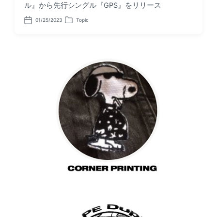
ル』から先行シングル『GPS』をリリース
01/25/2023
Topic
P
P
o
o
s
s
t
t
d
e
a
d
t
i
e
n