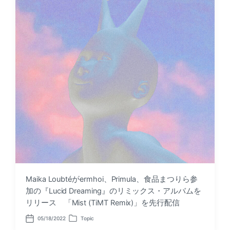
Maika Loubtéがermhoi、Primula、食品まつりら参
加の『Lucid Dreaming』のリミックス・アルバムを
リリース 「Mist (TiMT Remix)」を先行配信
05/18/2022
Topic
P
P
o
o