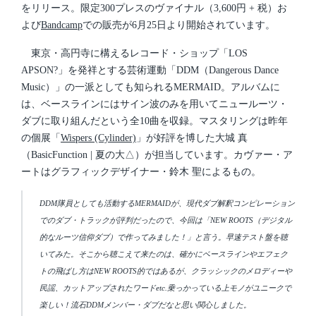
をリリース。限定300プレスのヴァイナル（3,600円 + 税）お
よび
Bandcamp
での販売が6月25日より開始されています。
東京・高円寺に構えるレコード・ショップ「LOS
APSON?」を発祥とする芸術運動「DDM（Dangerous Dance
Music）」の一派としても知られるMERMAID。アルバムに
は、ベースラインにはサイン波のみを用いてニュールーツ・
ダブに取り組んだという全10曲を収録。マスタリングは昨年
の個展「
Wispers (Cylinder)
」が好評を博した大城 真
（BasicFunction | 夏の大△）が担当しています。カヴァー・ア
ートはグラフィックデザイナー・鈴木 聖によるもの。
DDM隊員としても活動するMERMAIDが、現代ダブ解釈コンピレーション
でのダブ・トラックが評判だったので、今回は「NEW ROOTS（デジタル
的なルーツ信仰ダブ）で作ってみました！」と言う。早速テスト盤を聴
いてみた。そこから聴こえて来たのは、確かにベースラインやエフェク
トの飛ばし方はNEW ROOTS的ではあるが、クラッシックのメロディーや
民謡、カットアップされたワードetc.乗っかっている上モノがユニークで
楽しい！流石DDMメンバー・ダブだなと思い関心しました。