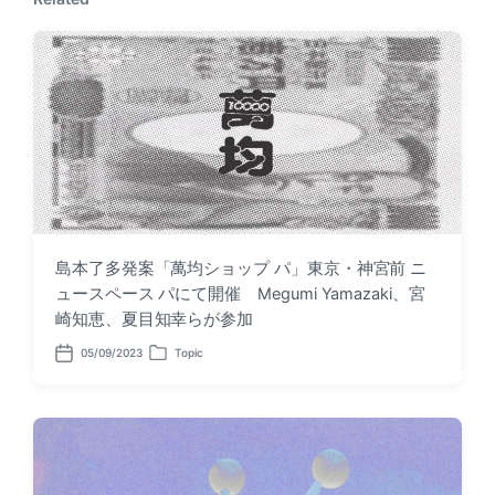
s
o
t
s
:
t
:
島本了多発案「萬均ショップ パ」東京・神宮前 ニ
ュースペース パにて開催 Megumi Yamazaki、宮
崎知恵、夏目知幸らが参加
05/09/2023
Topic
P
P
o
o
s
s
t
t
d
e
a
d
t
i
e
n