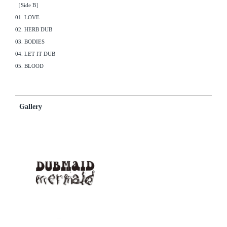
［Side B］
01. LOVE
02. HERB DUB
03. BODIES
04. LET IT DUB
05. BLOOD
Gallery