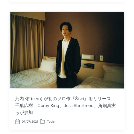
s
s
t
t
d
e
a
d
t
i
e
n
荒内 佑 (cero) が初のソロ作『Śisei』をリリース
千葉広樹、Corey King、Julia Shortreed、角銅真実
らが参加
07/07/2021
Topic
P
P
o
o
s
s