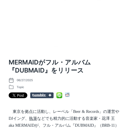
MERMAIDがフル・アルバム
『DUBMAID』をリリース
06/27/2025
P
o
Topic
P
s
o
t
s
d
t
a
e
t
d
東京を拠点に活動し、レーベル「Beer & Records」の運営や
e
i
DJイング、
執筆
などでも精力的に活動する音楽家・花澤 王
n
aka MERMAIDが、フル・アルバム『DUBMAID』（BRB-11）