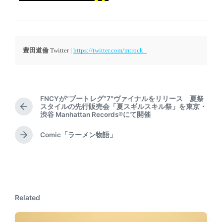
豊田道倫
Twitter |
https://twitter.com/mtrock_
FNCYが“ブートレグ”7″ヴァイナルをリリース 夏祭
スタイルの先行販売会「夏スギルスキル祭」を東京・
P
渋谷 Manhattan Records®にて開催
r
e
Comic「ラーメン物語」
N
v
e
i
x
o
t
u
p
s
o
p
Related
s
o
t
s
:
t