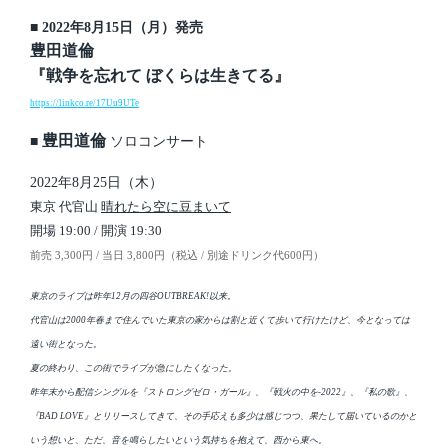
■ 2022年8月15日（月）発売
豊田道倫
『戦争を忘れて ぼくらは生きてる』
https://linkco.re/17Uu9UTe
豊田道倫
■
ソロコンサート
2022年8月25日（木）
東京 代官山
晴れたら空に豆まいて
開場 19:00 / 開演 19:30
前売 3,300円 / 当日 3,800円（税込 / 別途ドリンク代600円）
東京のライブは昨年12月の四谷OUTBREAK!以来。
代官山は2000年春まで住んでいた東京の家からは割と近くて歩いて行けたけど、今となっては
遠い街となった。
夏の終わり、この街でライブが急にしたくなった。
昨年末から配信シングルを『ストロングゼロ・ガール』、『戦火の中を-2022』、『私の歌』、
『BAD LOVE』とリリースしてきて、その手応えも多少は感じつつ、果たして届いているのかと
いう想いと、ただ、音を鳴らしたいという気持ちを抱えて、西から東へ。