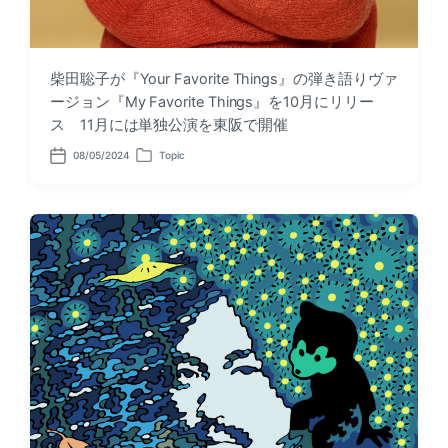
柴田聡子が『Your Favorite Things』の弾き語りヴァ
ージョン『My Favorite Things』を10月にリリー
ス 11月には単独公演を東阪で開催
08/05/2024
Topic
P
P
o
o
s
s
t
t
d
e
a
d
t
i
e
n