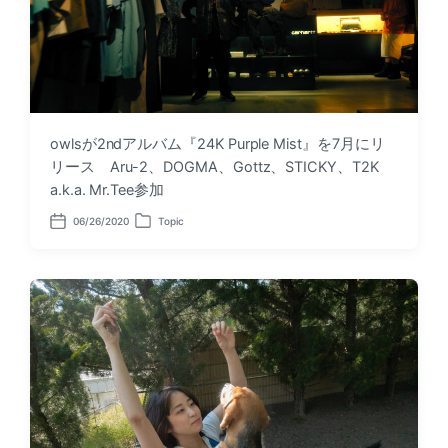
owlsが2ndアルバム『24K Purple Mist』を7月にリ
リース Aru-2、DOGMA、Gottz、STICKY、T2K
a.k.a. Mr.Tee参加
06/26/2020
Topic
P
P
o
o
s
s
t
t
d
e
a
d
t
i
e
n