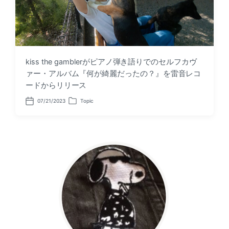
kiss the gamblerがピアノ弾き語りでのセルフカヴ
ァー・アルバム『何が綺麗だったの？』を雷音レコ
ードからリリース
07/21/2023
Topic
P
P
o
o
s
s
t
t
d
e
a
d
t
i
e
n