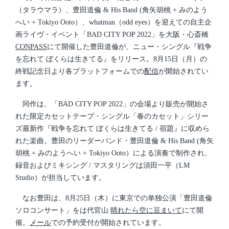
i
（タラウマラ）、豊田道倫 & His Band (角矢胡桃 + みのよう
n
へい + Tokiyo Ooto）、whatman（odd eyes）を迎えての自主企
画ライヴ・イベント「BAD CITY POP 2022」を大阪・心斎橋
CONPASS
にて開催した豊田道倫が、ニュー・シングル『戦争
を忘れて ぼくらは生きてる』をリリース。8月15日（月）の
終戦記念日より各プラットフォームでの
配信
が開始されてい
ます。
同作は、「BAD CITY POP 2022」の会場より販売が開始さ
れた限定カセットテープ・シングル「春のカセット」シリー
ズ最新作『戦争を忘れて ぼくらは生きてる / 宿題』に収めら
れた楽曲。豊田のリーダーバンド・豊田道倫 & His Band (角矢
胡桃 + みのようへい + Tokiyo Ooto）による演奏で制作され、
録音およびミキシング / マスタリングは須田一平（LM
Studio）が担当しています。
なお豊田は、8月25日（木）に東京での単独公演「豊田道倫
ソロコンサート」をは代官山
晴れたら空に豆まいて
にて開
催。
メール
での予約受付が開始されています。