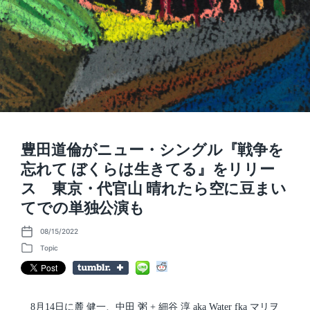
豊田道倫がニュー・シングル『戦争を
忘れて ぼくらは生きてる』をリリー
ス 東京・代官山 晴れたら空に豆まい
てでの単独公演も
08/15/2022
P
o
Topic
P
s
o
t
s
d
t
a
e
t
d
8月14日に麓 健一、中田 粥 + 細谷 淳 aka Water fka マリヲ
e