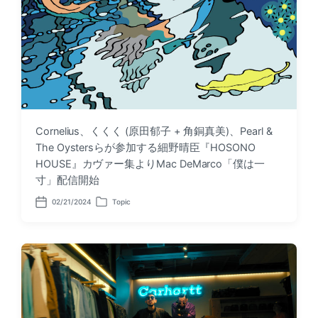
Cornelius、くくく (原田郁子 + 角銅真美)、Pearl &
The Oystersらが参加する細野晴臣『HOSONO
HOUSE』カヴァー集よりMac DeMarco「僕は一
寸」配信開始
02/21/2024
Topic
P
P
o
o
s
s
t
t
d
e
a
d
t
i
e
n