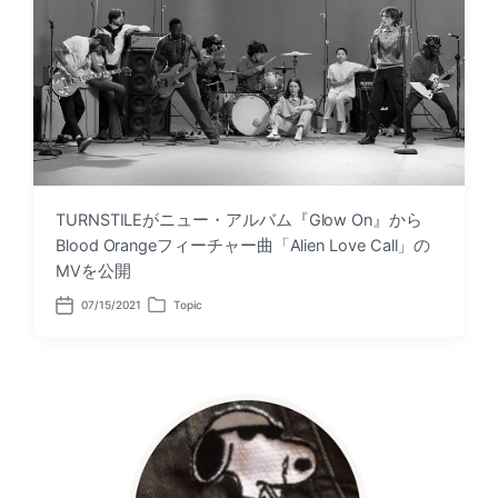
TURNSTILEがニュー・アルバム『Glow On』から
Blood Orangeフィーチャー曲「Alien Love Call」の
MVを公開
07/15/2021
Topic
P
P
o
o
s
s
t
t
d
e
a
d
t
i
e
n