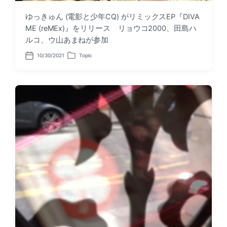
ゆっきゅん (電影と少年CQ) がリミックスEP『DIVA
ME (reMEx)』をリリース リョウコ2000、田島ハ
ルコ、ウ山あまねが参加
10/30/2021
Topic
P
P
o
o
s
s
t
t
d
e
a
d
t
i
e
n