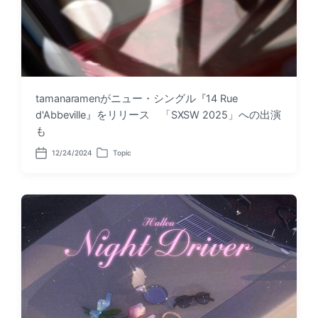
tamanaramenがニュー・シングル『14 Rue
d'Abbeville』をリリース 「SXSW 2025」への出演
も
12/24/2024
Topic
P
P
o
o
s
s
t
t
d
e
a
d
t
i
e
n