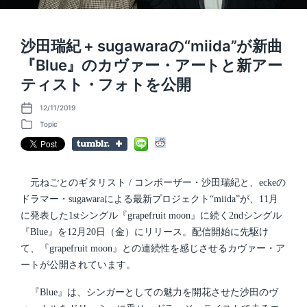
沙田瑞紀 + sugawaraの“miida”が新曲
『Blue』のカヴァー・アートと新アー
ティスト・フォトを公開
12/11/2019
P
o
Topic
P
s
o
t
s
d
t
a
e
t
d
元ねごとのギタリスト / コンポーザー・沙田瑞紀と、eckeの
e
i
ドラマー・sugawaraによる最新プロジェクト“miida”が、11月
n
に発表した1stシングル『grapefruit moon』に続く2ndシングル
『Blue』を12月20日（金）にリリース。配信開始に先駆け
て、『grapefruit moon』との連続性を感じさせるカヴァー・ア
ートが公開されています。
『Blue』は、シンガーとしての魅力を開花させた沙田のヴ