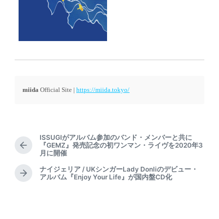
miida
Official Site |
https://miida.tokyo/
ISSUGIがアルバム参加のバンド・メンバーと共に
『GEMZ』発売記念の初ワンマン・ライヴを2020年3
P
月に開催
r
e
ナイジェリア / UKシンガーLady Donliのデビュー・
N
アルバム『Enjoy Your Life』が国内盤CD化
v
e
i
x
o
t
u
p
s