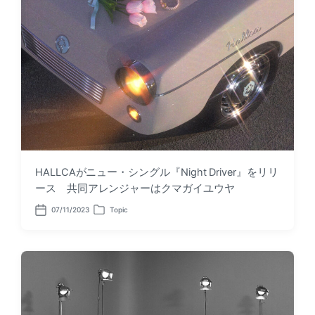
HALLCAがニュー・シングル『Night Driver』をリリ
ース 共同アレンジャーはクマガイユウヤ
07/11/2023
Topic
P
P
o
o
s
s
t
t
d
e
a
d
t
i
e
n