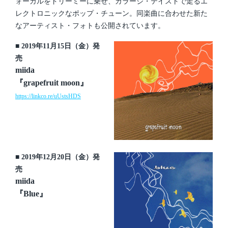
ォーカルをドリーミーに乗せ、ガラージ・テイストで走るエ
レクトロニックなポップ・チューン。同楽曲に合わせた新た
なアーティスト・フォトも公開されています。
■ 2019年11月15日（金）発
売
miida
『grapefruit moon』
https://linkco.re/uUstsHDS
■ 2019年12月20日（金）発
売
miida
『Blue』