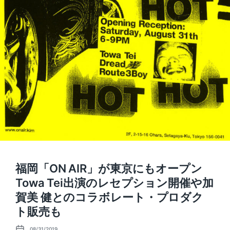
福岡「ON AIR」が東京にもオープン
Towa Tei出演のレセプション開催や加
賀美 健とのコラボレート・プロダク
ト販売も
08/31/2019