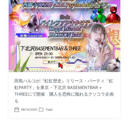
田島ハルコが『虹虹歴史』リリース・パーティ「虹
虹PARTY」を東京・下北沢 BASEMENTBAR +
THREEにて開催 隣人を恐怖に陥れるクソコラ企画
も
08/14/2025
Topic
P
P
o
o
s
s
t
t
d
e