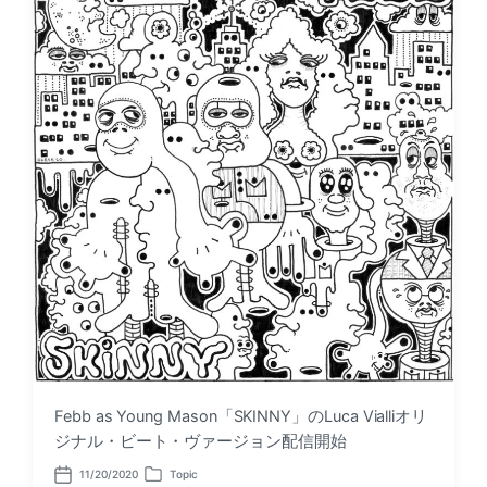
Febb as Young Mason「SKINNY」のLuca Vialliオリ
ジナル・ビート・ヴァージョン配信開始
11/20/2020
Topic
P
P