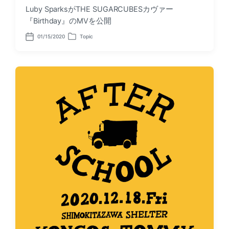
Luby SparksがTHE SUGARCUBESカヴァー
『Birthday』のMVを公開
01/15/2020
Topic
P
P
o
o
s
s
t
t
d
e
a
d
t
i
e
n