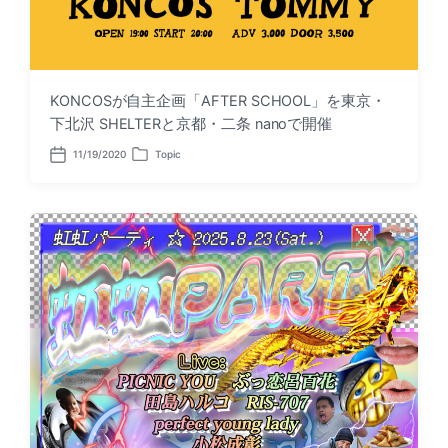
KONCOSが自主企画「AFTER SCHOOL」を東京・
下北沢 SHELTERと京都・二条 nanoで開催
11/19/2020
Topic
P
P
o
o
s
s
t
t
d
e
a
d
t
i
e
n