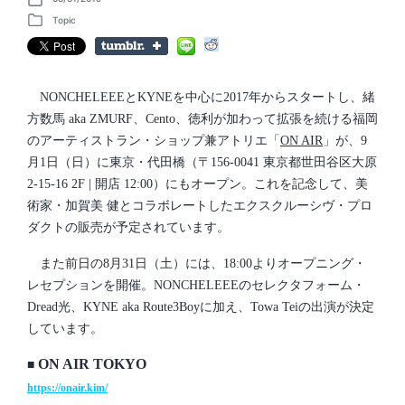
P
o
Topic
P
s
o
t
s
d
t
a
e
t
d
NONCHELEEEとKYNEを中心に2017年からスタートし、緒
e
i
方数馬 aka ZMURF、Cento、徳利が加わって拡張を続ける福岡
n
のアーティストラン・ショップ兼アトリエ「
ON AIR
」が、9
月1日（日）に東京・代田橋（〒156-0041 東京都世田谷区大原
2-15-16 2F | 開店 12:00）にもオープン。これを記念して、美
術家・加賀美 健とコラボレートしたエクスクルーシヴ・プロ
ダクトの販売が予定されています。
また前日の8月31日（土）には、18:00よりオープニング・
レセプションを開催。NONCHELEEEのセレクタフォーム・
Dread光、KYNE aka Route3Boyに加え、Towa Teiの出演が決定
しています。
ON AIR TOKYO
■
https://onair.kim/