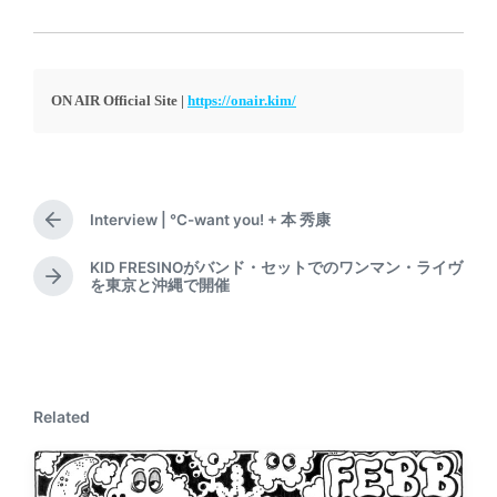
ON AIR
Official Site |
https://onair.kim/
Interview | °C-want you! + 本 秀康
P
r
KID FRESINOがバンド・セットでのワンマン・ライヴ
e
N
を東京と沖縄で開催
v
e
i
x
o
t
u
p
s
o
p
Related
s
o
t
s
:
t
: