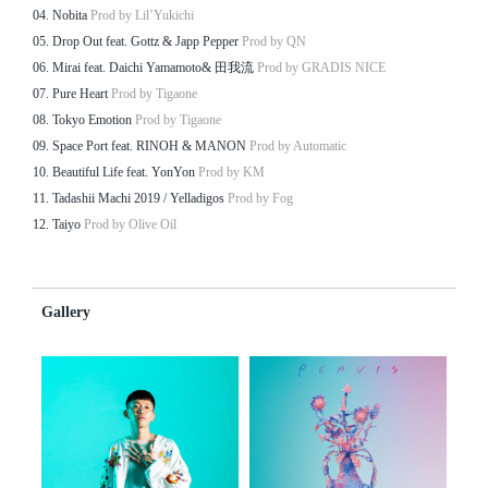
04. Nobita
Prod by Lil’Yukichi
05. Drop Out feat. Gottz & Japp Pepper
Prod by QN
06. Mirai feat. Daichi Yamamoto& 田我流
Prod by GRADIS NICE
07. Pure Heart
Prod by Tigaone
08. Tokyo Emotion
Prod by Tigaone
09. Space Port feat. RINOH & MANON
Prod by Automatic
10. Beautiful Life feat. YonYon
Prod by KM
11. Tadashii Machi 2019 / Yelladigos
Prod by Fog
12. Taiyo
Prod by Olive Oil
Gallery