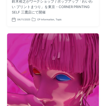
鈴木裕之がワークショップ / ポップアップ「わいわ
い プリントまつり」を東京・CORNER PRINTING
SELF 三鷹店にて開催
04/11/2025
CP Information
,
Topic
P
P
o
o
s
s
t
t
d
e
a
d
t
i
e
n