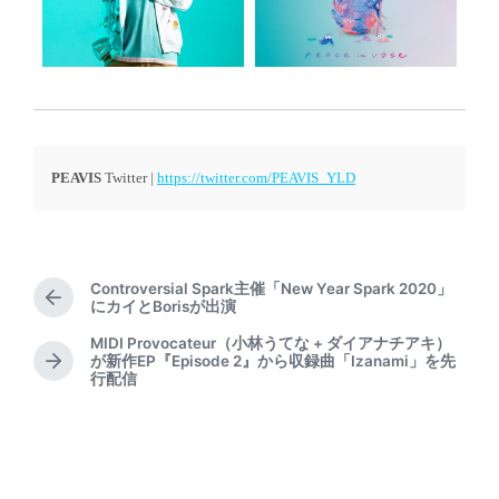
PEAVIS
Twitter |
https://twitter.com/PEAVIS_YLD
Controversial Spark主催「New Year Spark 2020」
P
にカイとBorisが出演
r
MIDI Provocateur（小林うてな + ダイアナチアキ）
e
が新作EP『Episode 2』から収録曲「Izanami」を先
N
v
行配信
e
i
x
o
t
u
p
s
o
p