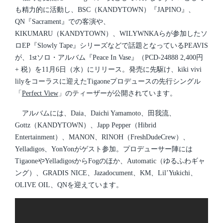
i
も精力的に活動し、BSC（KANDYTOWN）『JAPINO』、
n
QN『Sacrament』での客演や、
KIKUMARU（KANDYTOWN）、WILYWNKAらが参加したソ
ロEP『Slowly Tape』シリーズなどで話題となっているPEAVIS
が、1stソロ・アルバム『Peace In Vase』（PCD-24888 2,400円
+ 税）を11月6日（水）にリリース。発売に先駆け、kiki vivi
lilyをコーラスに迎えたTigaoneプロデュースの先行シングル
「
Perfect View
」のティーザーが公開されています。
アルバムには、Daia、Daichi Yamamoto、田我流、
Gottz（KANDYTOWN）、Japp Pepper（Hibrid
Entertainment）、MANON、RINOH（FreshDudeCrew）、
Yelladigos、YonYonがゲスト参加。プロデューサー陣には
TigaoneやYelladigosからFogのほか、Automatic（ゆるふわギャ
ング）、GRADIS NICE、Jazadocument、KM、Lil’Yukichi、
OLIVE OIL、QNを迎えています。