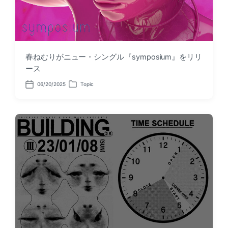
春ねむりがニュー・シングル『symposium』をリリ
ース
06/20/2025
Topic
P
P
o
o
s
s
t
t
d
e
a
d
t
i
e
n