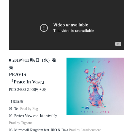
■ 2019年11月6日（水）発
売
PEAVIS
『Peace In Vase』
PCD-24888 2,400円 + 税
［収録曲］
01. Ten
Prod by Fog
02. Perfect View cho. kiki vivi lily
Prod by Tigaone
03. Mirrorball Kingdom feat. RIO & Daia
Prod by Jazadocument