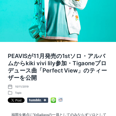
PEAVISが11月発売の1stソロ・アルバ
ムからkiki vivi lily参加・Tigaoneプロ
デュース曲「Perfect View」のティー
ザーを公開
10/11/2019
P
o
Topic
P
s
o
t
s
d
t
a
e
t
d
福岡を拠点にYelladigosの一員としてのみならずソロとして
e