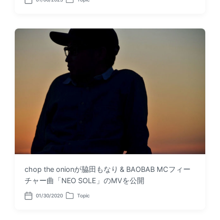
P
P
o
o
s
s
t
t
d
e
a
d
t
i
e
n
chop the onionが脇田もなり & BAOBAB MCフィー
チャー曲「NEO SOLE」のMVを公開
01/30/2020
Topic
P
P
o
o
s
s