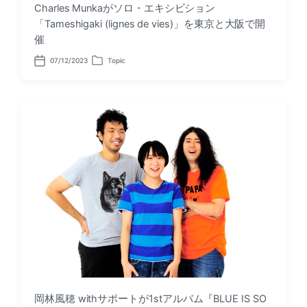
Charles Munkaがソロ・エキシビション
「Tameshigaki (lignes de vies)」を東京と大阪で開
催
07/12/2023
Topic
P
P
o
o
s
s
t
t
d
e
a
d
t
i
e
n
岡林風穂 withサポートが1stアルバム『BLUE IS SO