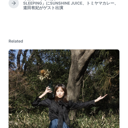
SLEEPING」にSUNSHINE JUICE、トミヤマカレー、
v
N
道田有妃がゲスト出演
i
e
o
x
u
t
s
p
p
o
o
s
Related
s
t
t
:
: