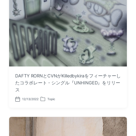
DAFTY RORNとCVNがKilledbykiraをフィーチャーし
たコラボレート・シングル『UNHINGED』をリリー
ス
12/13/2022
Topic
P
P
o
o
s
s
t
t
d
e
a
d
t
i
e
n