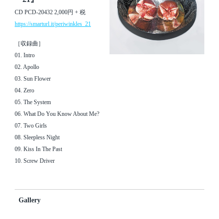
CD PCD-20432 2,000円 + 税
https://smarturl.it/periwinkles_21
［収録曲］
01. Intro
02. Apollo
03. Sun Flower
04. Zero
05. The System
06. What Do You Know About Me?
07. Two Girls
08. Sleepless Night
09. Kiss In The Past
10. Screw Driver
Gallery