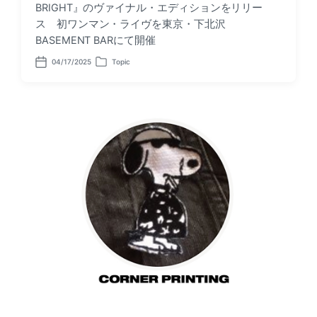
BRIGHT』のヴァイナル・エディションをリリー
ス 初ワンマン・ライヴを東京・下北沢
BASEMENT BARにて開催
04/17/2025
Topic
P
P
o
o
s
s
t
t
d
e
a
d
t
i
e
n