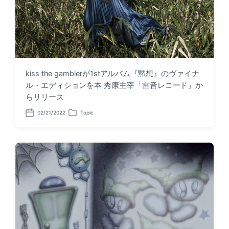
kiss the gamblerが1stアルバム『黙想』のヴァイナ
ル・エディションを本 秀康主宰「雷音レコード」か
らリリース
02/21/2022
Topic
P
P
o
o
s
s
t
t
d
e
a
d
t
i
e
n