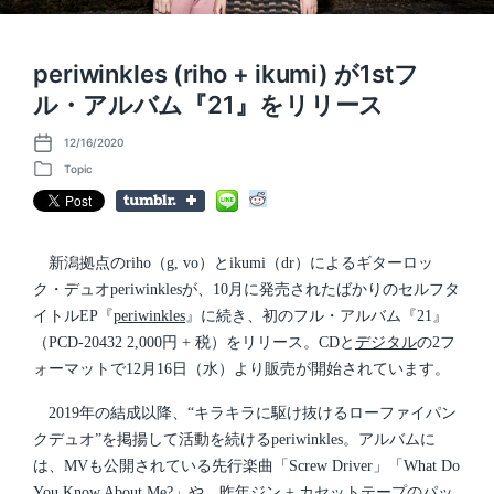
periwinkles (riho + ikumi) が1stフ
ル・アルバム『21』をリリース
12/16/2020
P
o
Topic
P
s
o
t
s
d
t
a
e
t
d
新潟拠点のriho（g, vo）とikumi（dr）によるギターロッ
e
i
ク・デュオperiwinklesが、10月に発売されたばかりのセルフタ
n
イトルEP『
periwinkles
』に続き、初のフル・アルバム『21』
（PCD-20432 2,000円 + 税）をリリース。CDと
デジタル
の2フ
ォーマットで12月16日（水）より販売が開始されています。
2019年の結成以降、“キラキラに駆け抜けるローファイパン
クデュオ”を掲揚して活動を続けるperiwinkles。アルバムに
は、MVも公開されている先行楽曲「Screw Driver」「What Do
You Know About Me?」や、昨年ジン + カセットテープのパッ