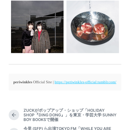
periwinkles
Official Site |
https://periwinkles-official.tumblr.com/
ZUCKがポップアップ・ショップ「HOLIDAY
SHOP『DING DONG』」を東京・学芸大学 SUNNY
P
BOY BOOKSで開催
r
e
今里 (SFP) ら出演TOKYO FM「WHILE YOU ARE