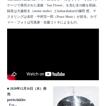
ケージで発売された楽曲「Sun Flower」を含む全10曲を収録。
録音は大越裕太（meme studio）とhaikarahakutiの鎌田 悠、マ
スタリングは名匠・中村宗一郎（Peace Music）が担当。カヴ
ァー・フォトは写真家・佐藤コトネによるもの。
■ 2020年12月16日（水）発
売
periwinkles
『21』