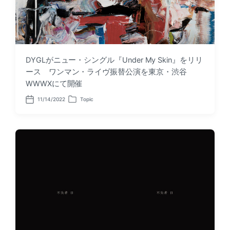
DYGLがニュー・シングル『Under My Skin』をリリ
ース ワンマン・ライヴ振替公演を東京・渋谷
WWWXにて開催
11/14/2022
Topic
P
P
o
o
s
s
t
t
d
e
a
d
t
i
e
n