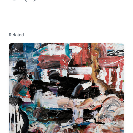
リース
e
i
x
o
t
u
p
s
o
p
s
o
Related
t
s
:
t
: