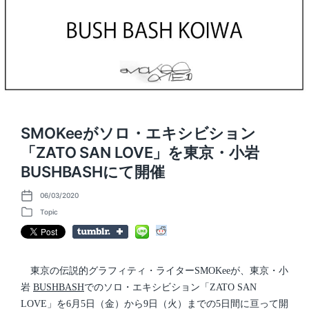
SMOKeeがソロ・エキシビション
「ZATO SAN LOVE」を東京・小岩
BUSHBASHにて開催
06/03/2020
P
o
Topic
P
s
o
t
s
d
t
a
e
t
d
東京の伝説的グラフィティ・ライターSMOKeeが、東京・小
e
i
岩
BUSHBASH
でのソロ・エキシビション「ZATO SAN
n
LOVE」を6月5日（金）から9日（火）までの5日間に亘って開