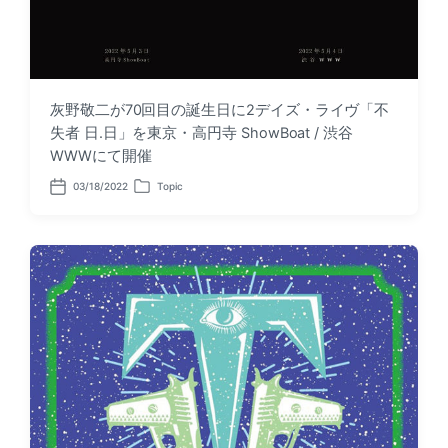
灰野敬二が70回目の誕生日に2デイズ・ライヴ「不
失者 日.日」を東京・高円寺 ShowBoat / 渋谷
WWWにて開催
03/18/2022
Topic
P
P
o
o
s
s
t
t
d
e
a
d
t
i
e
n