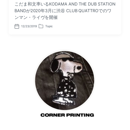
こだま和文率いるKODAMA AND THE DUB STATION
BANDが2020年3月に渋谷 CLUB QUATTROでのワ
ンマン・ライヴを開催
12/23/2019
Topic
P
P
o
o
s
s
t
t
d
e
a
d
t
i
e
n