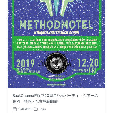
BackChannel®︎設立20周年記念パーティ・ツアーの
福岡・静岡・名古屋編開催
12/05/2019
Topic
P
P