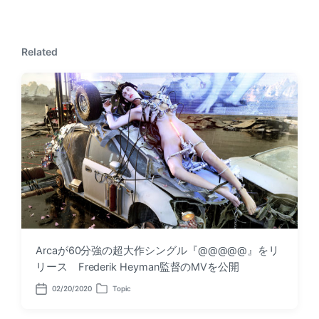
u
t
s
p
p
o
o
s
Related
s
t
t
:
:
Arcaが60分強の超大作シングル『@@@@@』をリ
リース Frederik Heyman監督のMVを公開
02/20/2020
Topic
P
P
o
o
s
s