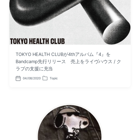
TOKYO HEALTH CLUBが4thアルバム『4』を
Bandcamp先行リリース 売上をライヴハウス / ク
ラブの支援に充当
04/08/2020
Topic
P
P
o
o
s
s
t
t
d
e
a
d
t
i
e
n