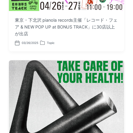
東京・下北沢 pianola records主催「レコード・フェ
ア & NEW POP UP at BONUS TRACK」に30店以上
が出店
03/26/2025
Topic
P
P
o
o
s
s
t
t
d
e
a
d
t
i
e
n