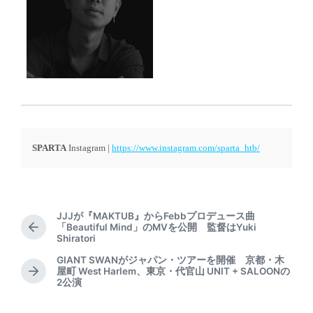
SPARTA
Instagram |
https://www.instagram.com/sparta_htb/
JJJが『MAKTUB』からFebbプロデュース曲
「Beautiful Mind」のMVを公開 監督はYuki
P
Shiratori
r
e
GIANT SWANがジャパン・ツアーを開催 京都・木
屋町 West Harlem、東京・代官山 UNIT + SALOONの
v
N
2公演
i
e
o
x