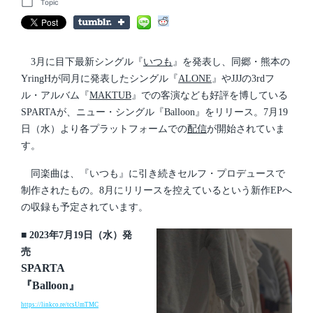
o
Topic
P
s
o
t
s
d
t
a
e
t
d
3月に目下最新シングル『
いつも
』を発表し、同郷・熊本の
e
i
YringHが同月に発表したシングル『
ALONE
』やJJJの3rdフ
n
ル・アルバム『
MAKTUB
』での客演なども好評を博している
SPARTAが、ニュー・シングル『Balloon』をリリース。7月19
日（水）より各プラットフォームでの
配信
が開始されていま
す。
同楽曲は、『いつも』に引き続きセルフ・プロデュースで
制作されたもの。8月にリリースを控えているという新作EPへ
の収録も予定されています。
■ 2023年7月19日（水）発
売
SPARTA
『Balloon』
https://linkco.re/tcsUmTMC