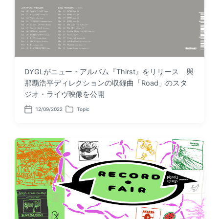
DYGLがニュー・アルバム『Thirst』をリリース 與
那覇浩平ディレクションの収録曲「Road」のスタ
ジオ・ライヴ映像を公開
12/09/2022
Topic
P
P
o
o
s
s
t
t
d
e
a
d
t
i
e
n