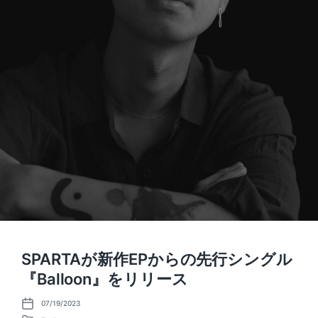
SPARTAが新作EPからの先行シングル
『Balloon』をリリース
07/19/2023
P