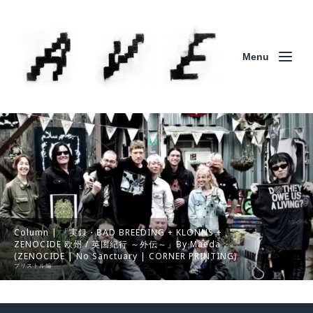
Menu
Column | 「実録・BAD BREEDING + KLONNS +
ZENOCIDE 欧州 / 英国紀行 ～外伝～」By Maeda
(ZENOCIDE | No Sanctuary | CORNER PRINTING)
ブリストル編