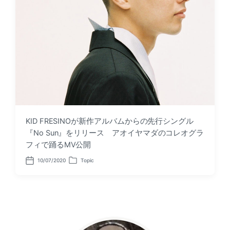
KID FRESINOが新作アルバムからの先行シングル
『No Sun』をリリース アオイヤマダのコレオグラ
フィで踊るMV公開
10/07/2020
Topic
P
P
o
o
s
s
t
t
d
e
a
d
t
i
e
n