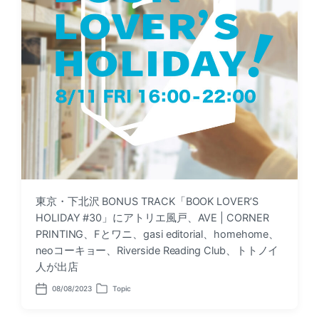
東京・下北沢 BONUS TRACK「BOOK LOVER’S
HOLIDAY #30」にアトリエ風戸、AVE | CORNER
PRINTING、Fとワニ、gasi editorial、homehome、
neoコーキョー、Riverside Reading Club、トトノイ
人が出店
08/08/2023
Topic
P
P
o
o
s
s