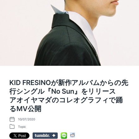
KID FRESINOが新作アルバムからの先
行シングル『No Sun』をリリース
アオイヤマダのコレオグラフィで踊
るMV公開
10/07/2020
P
o
Topic
P
s
o
t
s