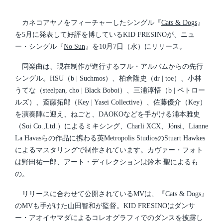
d
t
a
e
t
d
カネコアヤノをフィーチャーしたシングル『
Cats & Dogs
』
e
i
を5月に発表して好評を博しているKID FRESINOが、ニュ
n
ー・シングル『
No Sun
』を10月7日（水）にリリース。
同楽曲は、現在制作が進行するフル・アルバムからの先行
シングル。HSU（b | Suchmos）、柏倉隆史（dr | toe）、小林
うてな（steelpan, cho | Black Boboi）、三浦淳悟（b | ペトロー
ルズ）、斎藤拓郎（Key | Yasei Collective）、佐藤優介（Key）
を演奏陣に迎え、ねごと、DAOKOなどを手がける浦本雅史
（Soi Co.,Ltd.）によるミキシング、Charli XCX、Jónsi、Lianne
La Havasらの作品に携わる英Metropolis StudiosのStuart Hawkes
によるマスタリングで制作されています。カヴァー・フォト
は野田祐一郎、アート・ディレクションは鈴木 聖によるも
の。
リリースに合わせて公開されているMVは、『Cats & Dogs』
のMVも手がけた山田智和が監督。KID FRESINOはダンサ
ー・アオイヤマダによるコレオグラフィでのダンスを披露し