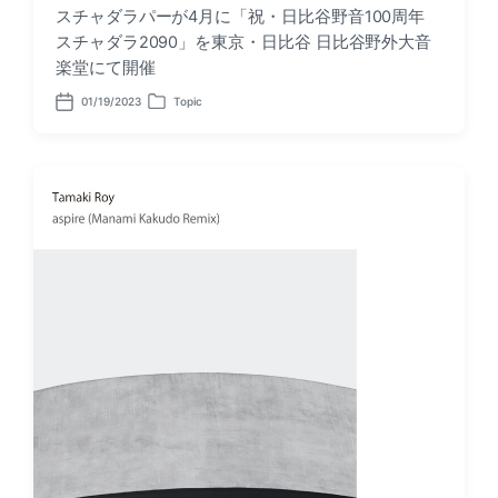
スチャダラパーが4月に「祝・日比谷野音100周年
スチャダラ2090」を東京・日比谷 日比谷野外大音
楽堂にて開催
01/19/2023
Topic
P
P
o
o
s
s
t
t
d
e
a
d
t
i
e
n