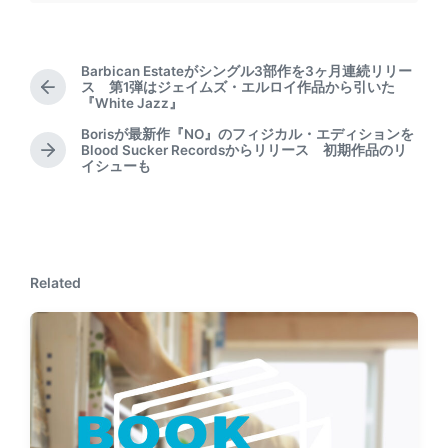
Barbican Estateがシングル3部作を3ヶ月連続リリー
ス 第1弾はジェイムズ・エルロイ作品から引いた
P
『White Jazz』
r
e
Borisが最新作『NO』のフィジカル・エディションを
Blood Sucker Recordsからリリース 初期作品のリ
v
N
イシューも
i
e
o
x
u
t
s
p
p
o
o
s
Related
s
t
t
:
: