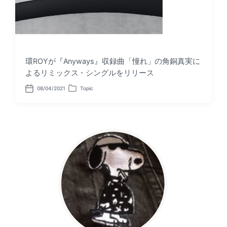
環ROYが『Anyways』収録曲「憧れ」の角銅真実に
よるリミックス・シングルをリリース
08/04/2021
Topic
P
P
o
o
s
s
t
t
d
e
a
d
t
i
e
n