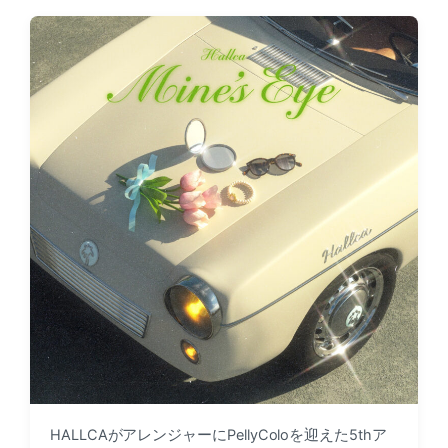
t
t
d
e
a
d
t
i
e
n
HALLCAがアレンジャーにPellyColoを迎えた5thア