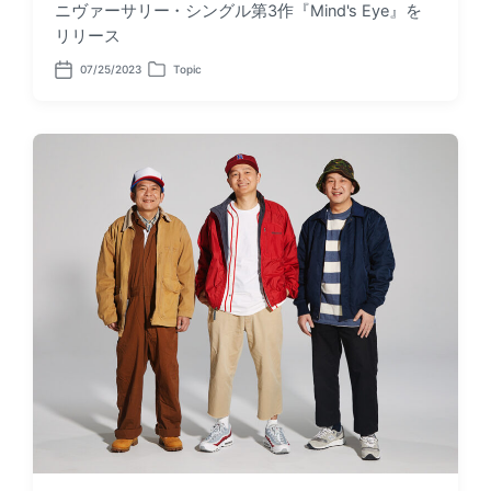
ニヴァーサリー・シングル第3作『Mind's Eye』を
リリース
07/25/2023
Topic
P
P
o
o
s
s
t
t
d
e
a
d
t
i
e
n